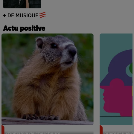
+ DE MUSIQUE
Actu positive
Des marmottes sur OnlyFans : la drôle
Alzheimer : d
d’initiative de chercheurs...
ouvrent une no