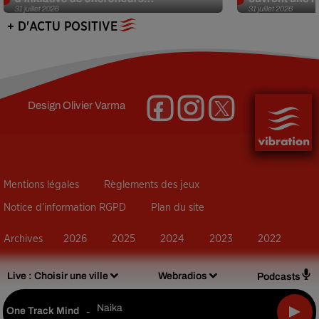
31 juillet 2026
31 juillet 2026
+ D'ACTU POSITIVE
Design
Olivier Varma
Mentions légales
Règlements des jeux
Notice d’information RGPD
Plan du site
Archives
2026
2025
2024
2023
2022
Live :
Choisir une ville
Webradios
Podcasts
Naika
One Track Mind
-