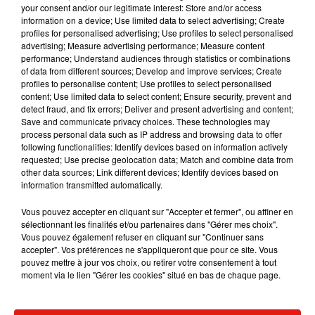
décembre 2019
your consent and/or our legitimate interest: Store and/or access
information on a device; Use limited data to select advertising; Create
profiles for personalised advertising; Use profiles to select personalised
advertising; Measure advertising performance; Measure content
performance; Understand audiences through statistics or combinations
of data from different sources; Develop and improve services; Create
Musique
profiles to personalise content; Use profiles to select personalised
content; Use limited data to select content; Ensure security, prevent and
detect fraud, and fix errors; Deliver and present advertising and content;
Save and communicate privacy choices. These technologies may
Benny Blanco invite Selena Gomez et
process personal data such as IP address and browsing data to offer
Becky G sur son nouveau single
following functionalities: Identify devices based on information actively
5 août 2026
requested; Use precise geolocation data; Match and combine data from
other data sources; Link different devices; Identify devices based on
information transmitted automatically.
Vous pouvez accepter en cliquant sur "Accepter et fermer", ou affiner en
Tiny Desk invite Charlie Puth pour une
sélectionnant les finalités et/ou partenaires dans "Gérer mes choix".
live session solaire
Vous pouvez également refuser en cliquant sur "Continuer sans
4 août 2026
accepter". Vos préférences ne s'appliqueront que pour ce site. Vous
pouvez mettre à jour vos choix, ou retirer votre consentement à tout
moment via le lien "Gérer les cookies" situé en bas de chaque page.
Ariana Grande prendra une pause après