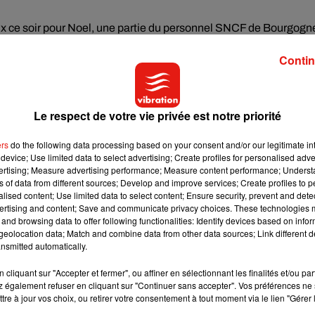
 eux ce soir pour Noel, une partie du personnel SNCF de Bourgogn
Contin
ement. En revanche, les TER sont impactés, seulement 60% des
Le respect de votre vie privée est notre priorité
ers
do the following data processing based on your consent and/or our legitimate int
device; Use limited data to select advertising; Create profiles for personalised adver
vertising; Measure advertising performance; Measure content performance; Unders
ns of data from different sources; Develop and improve services; Create profiles to 
alised content; Use limited data to select content; Ensure security, prevent and detect
ertising and content; Save and communicate privacy choices. These technologies
and browsing data to offer following functionalities: Identify devices based on infor
eolocation data; Match and combine data from other data sources; Link different de
nsmitted automatically.
cliquant sur "Accepter et fermer", ou affiner en sélectionnant les finalités et/ou pa
 également refuser en cliquant sur "Continuer sans accepter". Vos préférences ne 
tre à jour vos choix, ou retirer votre consentement à tout moment via le lien "Gérer 