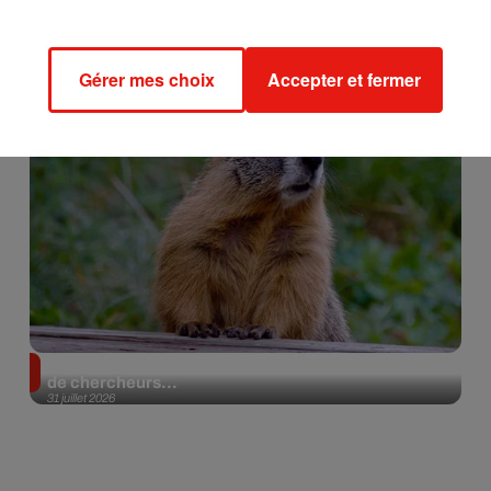
Gérer mes choix
Accepter et fermer
Des marmottes sur OnlyFans : la drôle d’initiative
de chercheurs...
31 juillet 2026