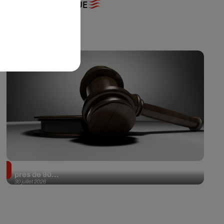
+ DE MUSIQUE
Il achète une veste 3 dollars en friperie et la revend
près de 90...
30 juillet 2026