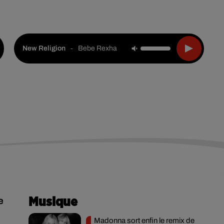
Live :
Choisir une ville
Webradios
Podcasts
-
Bebe Rexha
New Religion
e
Musique
Madonna sort enfin le remix de