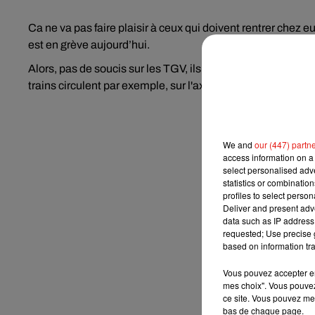
Ca ne va pas faire plaisir à ceux qui doivent rentrer chez
est en grève aujourd’hui.
Alors, pas de soucis sur les TGV, ils circuleront normal
trains circulent par exemple, sur l'axe Montchanin-Paray.
We and
our (447) partn
access information on a 
select personalised ad
statistics or combinatio
profiles to select person
Deliver and present adv
data such as IP address 
requested; Use precise g
based on information tra
Vous pouvez accepter en 
mes choix". Vous pouvez
ce site. Vous pouvez met
bas de chaque page.