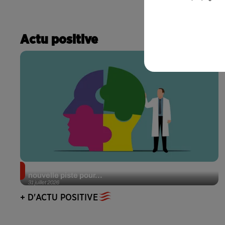
Actu positive
Alzheimer : des chercheurs japonais ouvrent une
nouvelle piste pour...
31 juillet 2026
+ D'ACTU POSITIVE