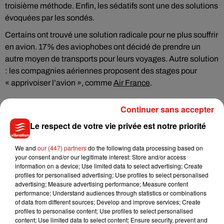
troisième méthode. Enfin, les sédatifs sont une des solutions
évoquées par les sondés.
Certains ont trouvé une solution radicale pour ne plus souffrir
en avion. 17% des aviophobes ont décidé de prendre un
autre moyen de transports pour leurs voyages. Autre solution
: les compagnies aériennes proposent des stages pour
« apprivoiser l’avion », comme
Air France
.
Continuer sans accepter
Le respect de votre vie privée est notre priorité
Musique
We and
our (447) partners
do the following data processing based on
your consent and/or our legitimate interest: Store and/or access
information on a device; Use limited data to select advertising; Create
Benny Blanco invite Selena Gomez et
profiles for personalised advertising; Use profiles to select personalised
Becky G sur son nouveau single
advertising; Measure advertising performance; Measure content
5 août 2026
performance; Understand audiences through statistics or combinations
of data from different sources; Develop and improve services; Create
profiles to personalise content; Use profiles to select personalised
content; Use limited data to select content; Ensure security, prevent and