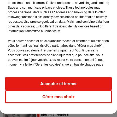
detect fraud, and fix errors; Deliver and present advertising and content;
Tiny Desk invite Charlie Puth pour une
Save and communicate privacy choices. These technologies may
live session solaire
process personal data such as IP address and browsing data to offer
4 août 2026
following functionalities: Identify devices based on information actively
requested; Use precise geolocation data; Match and combine data from
other data sources; Link different devices; Identify devices based on
information transmitted automatically.
Ariana Grande prendra une pause après
Vous pouvez accepter en cliquant sur "Accepter et fermer", ou affiner en
sa tournée mondiale
sélectionnant les finalités et/ou partenaires dans "Gérer mes choix".
4 août 2026
Vous pouvez également refuser en cliquant sur "Continuer sans
accepter". Vos préférences ne s'appliqueront que pour ce site. Vous
pouvez mettre à jour vos choix, ou retirer votre consentement à tout
moment via le lien "Gérer les cookies" situé en bas de chaque page.
Grand Corps Malade emmène Styleto
en road-trip dans son nouveau clip
Accepter et fermer
31 juillet 2026
Gérer mes choix
Ariana Grande se libère dans son nouvel
album « Petals »