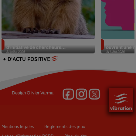
Des marmottes sur OnlyFans : la drôle
Alzheimer : d
d’initiative de chercheurs...
ouvrent une no
31 juillet 2026
31 juillet 2026
+ D'ACTU POSITIVE
Design
Olivier Varma
Mentions légales
Règlements des jeux