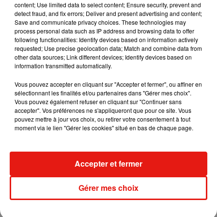
content; Use limited data to select content; Ensure security, prevent and
detect fraud, and fix errors; Deliver and present advertising and content;
Save and communicate privacy choices. These technologies may
process personal data such as IP address and browsing data to offer
following functionalities: Identify devices based on information actively
requested; Use precise geolocation data; Match and combine data from
other data sources; Link different devices; Identify devices based on
information transmitted automatically.
Vous pouvez accepter en cliquant sur "Accepter et fermer", ou affiner en
sélectionnant les finalités et/ou partenaires dans "Gérer mes choix".
Vous pouvez également refuser en cliquant sur "Continuer sans
accepter". Vos préférences ne s'appliqueront que pour ce site. Vous
pouvez mettre à jour vos choix, ou retirer votre consentement à tout
moment via le lien "Gérer les cookies" situé en bas de chaque page.
Musique
Accepter et fermer
Benny Blanco invite Selena Gomez et
Gérer mes choix
Becky G sur son nouveau single
5 août 2026