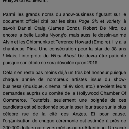
Hollywood Boulevard.
Parmi les grands noms du show-business figurant sur le
document officiel cité par les sites
Page Six
et
Variety
, à
savoir Daniel Craig
(James Bond)
, Robert De Niro, ou
encore la belle
Lupita
Nyong’o
, mais aussi le dessin-animé
Alvin et les
Chipmunks
et Terrence Howard
(
Empire
)
, il y a la
chanteuse
Pink
.
Une consécration pour la star de 38 ans
!
Mais, l’interprète de
What
About Us
devra être patiente
puisque son étoile ne sera dévoilée qu’en 2019.
Cela n’en reste pas moins déjà un très bel honneur puisque
chaque année de nombreux artistes issus du show-
business
(musique, cinéma, télévision, etc.)
envoient
leurs
demandes auprès du comité de la Hollywood
Chamber
Of
Commerce.
Toutefois, seulement une poignée de ces
candidats
est
sélectionnée
pour laisser leur trace sur la plus
célèbre rue de la cité des Anges.
Et pour cause,
l’organisation de chaque cérémonie est estimée à près de
300 000 dollars par divers médias outre-Atlantique.
Un sacré