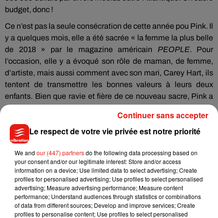
budget, donc !
Ce n’est pas la seule consécration de cette année pou Pink.
Il
y a quelques mois, elle a été sacrée « la femme la plus belle
de 2018 » par le magazine américain
PEOPLE
.
Pour
l’occasion, elle y a évoqué son rôle de maman, de femme,
d’artiste, mais aussi comment avec son mari, Carey Hart, ils
tentent de transmettre les bonnes valeurs à leurs deux
enfants.
Bien que ravie et fière de ce nouveau sacre, Pink a
avoué en être très surprise sur le plateau
Continuer sans accepter
d’Ellen
DeGeneres
:
«
[
Au
moment de l’annonce]
J’ai
Le respect de votre vie privée est notre priorité
explosé de rire !
Je me suis tournée vers les gens qui se
trouvaient autour de moi à ce moment-là et je leur ai dit
We and
our (447) partners
do the following data processing based on
:
‘’auriez-vous déjà imaginé que cela serait aussi bon ?
’’ »
.
your consent and/or our legitimate interest: Store and/or access
information on a device; Use limited data to select advertising; Create
profiles for personalised advertising; Use profiles to select personalised
advertising; Measure advertising performance; Measure content
performance; Understand audiences through statistics or combinations
of data from different sources; Develop and improve services; Create
profiles to personalise content; Use profiles to select personalised