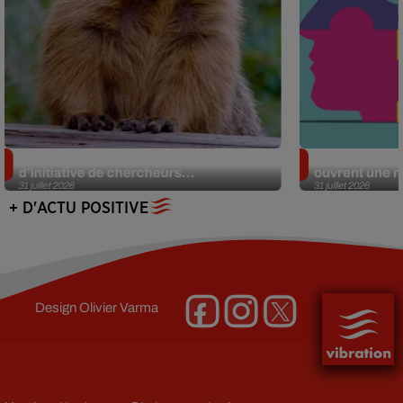
Des marmottes sur OnlyFans : la drôle
Alzheimer : d
d’initiative de chercheurs...
ouvrent une no
31 juillet 2026
31 juillet 2026
+ D'ACTU POSITIVE
Design
Olivier Varma