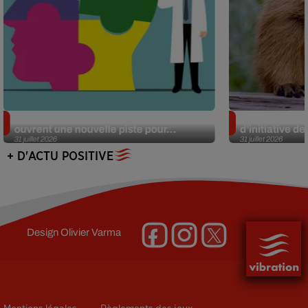
Alzheimer : des chercheurs japonais
Des marmottes
ouvrent une nouvelle piste pour...
d’initiative d
31 juillet 2026
31 juillet 2026
+ D'ACTU POSITIVE
Design
Olivier Varma