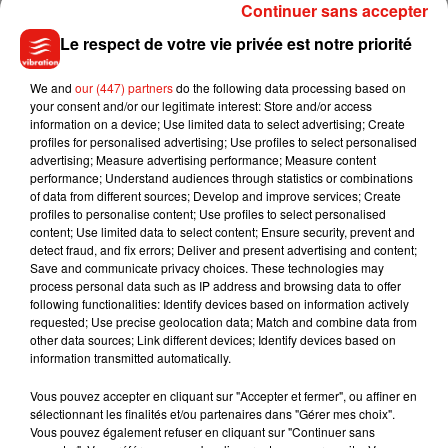
Continuer sans accepter
There’s something seriously wrong with a lot of you out
Le respect de votre vie privée est notre priorité
there. Going off about my baby’s penis? About
circumcision??? Are you for real? As any normal mother at
We and
our (447) partners
do the following data processing based on
the beach, I didn’t even notice he took off his swim diaper. I
your consent and/or our legitimate interest: Store and/or access
deleted it because you’re all fucking disgusting. And now I’m
information on a device; Use limited data to select advertising; Create
turning off my comments and shaking my head at the state
profiles for personalised advertising; Use profiles to select personalised
advertising; Measure advertising performance; Measure content
of social media and keyboard warriors, And the negativity
performance; Understand audiences through statistics or combinations
that you bring to other people’s lives. There is something
of data from different sources; Develop and improve services; Create
seriously wrong with a lot of you out there. Smfh. Here’s a
profiles to personalise content; Use profiles to select personalised
content; Use limited data to select content; Ensure security, prevent and
picture of the pelican we obviously caught and abused for
detect fraud, and fix errors; Deliver and present advertising and content;
hours before dangling baby penis in its face.
Save and communicate privacy choices. These technologies may
process personal data such as IP address and browsing data to offer
Une publication partagée par
P!NK
(@pink) le
31 Mars 2019 à 9 :49 PDT
following functionalities: Identify devices based on information actively
requested; Use precise geolocation data; Match and combine data from
other data sources; Link different devices; Identify devices based on
information transmitted automatically.
Vous pouvez accepter en cliquant sur "Accepter et fermer", ou affiner en
sélectionnant les finalités et/ou partenaires dans "Gérer mes choix".
Vous pouvez également refuser en cliquant sur "Continuer sans