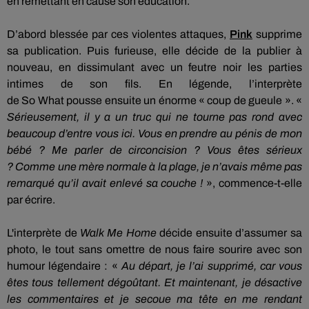
en remettant en cause son éducation.
D’abord blessée par ces violentes attaques,
Pink
supprime
sa publication.
Puis furieuse, elle décide de la publier à
nouveau, en dissimulant avec un feutre noir les parties
intimes de son fils.
En légende, l’interprète
de
So
What
pousse ensuite un énorme « coup de gueule ».
«
Sérieusement, il y a un truc qui ne tourne pas rond avec
beaucoup d’entre vous ici.
Vous en prendre au pénis de mon
bébé ?
Me parler de circoncision ?
Vous êtes sérieux
?
Comme une mère normale à la plage, je n’avais même pas
remarqué qu’il avait enlevé sa couche !
»,
commence-t-elle
par écrire.
L'interprète de
Walk Me Home
décide ensuite d’assumer sa
photo, le tout sans omettre de nous faire sourire avec son
humour légendaire :
«
Au
départ, je l’ai supprimé, car vous
êtes tous tellement dégoûtant.
Et maintenant, je désactive
les commentaires et je secoue ma tête en me rendant