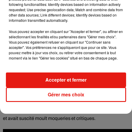
following functionalities: Identify devices based on information actively
requested; Use precise geolocation data; Match and combine data from
other data sources; Link different devices; Identify devices based on
information transmitted automatically.
Vous pouvez accepter en cliquant sur "Accepter et fermer", ou affiner en
sélectionnant les finalités et/ou partenaires dans "Gérer mes choix".
Vous pouvez également refuser en cliquant sur "Continuer sans
accepter". Vos préférences ne s'appliqueront que pour ce site. Vous
pouvez mettre à jour vos choix, ou retirer votre consentement à tout
moment via le lien "Gérer les cookies" situé en bas de chaque page.
Quelque 160 000 euros sont consacrés à cette campagne,
Accepter et fermer
dont 30 000 restent à dépenser. C'est loin du budget de 3
millions d'euros dont était dotée la précédente opération de
Gérer mes choix
l'Hadopi en 2011. Diffusée notamment à la radio et à la
télévision, elle montrait des adolescents graines de star que
l'absence d'Hadopi priverait de gloire dans les années 2020,
et avait suscité moult moqueries et critiques.