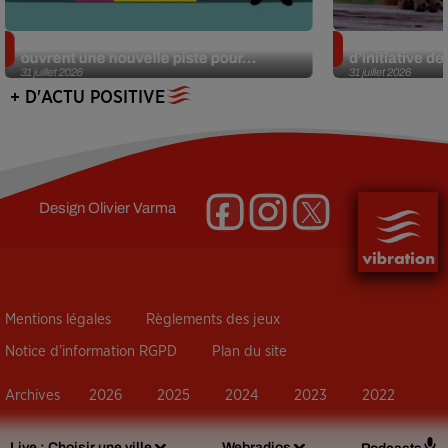
Alzheimer : des chercheurs japonais
Des marmottes
ouvrent une nouvelle piste pour...
d’initiative d
31 juillet 2026
31 juillet 2026
+ D'ACTU POSITIVE
Design
Olivier Varma
Mentions légales
Règlements des jeux
Notice d’information RGPD
Plan du site
Archives
2026
2025
2024
2023
2022
Live :
Choisir une ville
Webradios