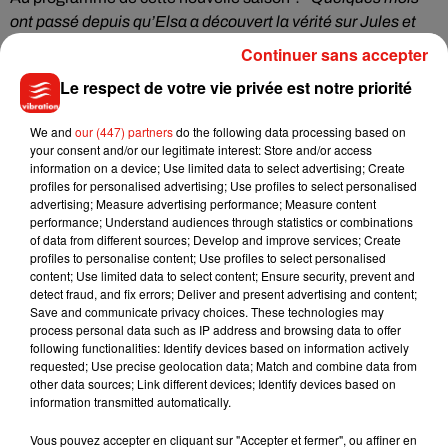
ont passé depuis qu’Elsa a découvert la vérité sur Jules et
qu'elle a décidé de faire un break à 'Buenos Aires'. Milou et
Continuer sans accepter
Antoine ont découvert les joies de la parentalité, couches
Le respect de votre vie privée est notre priorité
lavables comprises, Charlotte est investie à 200% dans
Pinkars. De retour à Paris, est-ce qu’Elsa parviendra à
We and
our (447) partners
do the following data processing based on
pardonner ses meilleures amies ? Et surtout a-t-elle ouvert la
your consent and/or our legitimate interest: Store and/or access
porte à l'amour ?",
révèle le géant Netflix dans son synopsis.
information on a device; Use limited data to select advertising; Create
profiles for personalised advertising; Use profiles to select personalised
Ainsi, pour aider leur copine à se remettre de ses tracas
advertising; Measure advertising performance; Measure content
amoureux, la bande-annonce dévoile que Milou et Charlotte
performance; Understand audiences through statistics or combinations
ont mis en place un nouveau plan : la pousser dans les bras
of data from different sources; Develop and improve services; Create
profiles to personalise content; Use profiles to select personalised
de Max (Guillaume Labbé), son ex. Cela mettra-t-il une
content; Use limited data to select content; Ensure security, prevent and
nouvelle fois à mal leur amitié ? Affaire à suivre...
detect fraud, and fix errors; Deliver and present advertising and content;
Save and communicate privacy choices. These technologies may
process personal data such as IP address and browsing data to offer
following functionalities: Identify devices based on information actively
requested; Use precise geolocation data; Match and combine data from
Musique
other data sources; Link different devices; Identify devices based on
information transmitted automatically.
Vous pouvez accepter en cliquant sur "Accepter et fermer", ou affiner en