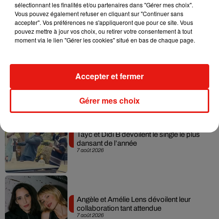
Julien Lieb s’essaye à la vie de chatelain
sélectionnant les finalités et/ou partenaires dans "Gérer mes choix".
dans son nouveau clip
Vous pouvez également refuser en cliquant sur "Continuer sans
7 août 2026
accepter". Vos préférences ne s'appliqueront que pour ce site. Vous
pouvez mettre à jour vos choix, ou retirer votre consentement à tout
moment via le lien "Gérer les cookies" situé en bas de chaque page.
Madonna sort enfin le remix de « Love
Accepter et fermer
Sensation » avec Kylie Minogue
7 août 2026
Gérer mes choix
Tayc et Didi B dévoilent le single le plus
dansant de l’année
7 août 2026
Angèle et Amélie Lens dévoilent leur
collaboration tant attendue
7 août 2026