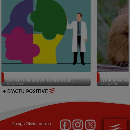
Alzheimer : des chercheurs japonais
Des marmottes
ouvrent une nouvelle piste pour...
d’initiative d
31 juillet 2026
31 juillet 2026
+ D'ACTU POSITIVE
Design
Olivier Varma