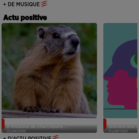
+ DE MUSIQUE
Actu positive
Des marmottes sur OnlyFans : la drôle
Alzheimer : d
d’initiative de chercheurs...
ouvrent une no
31 juillet 2026
31 juillet 2026
+ D'ACTU POSITIVE