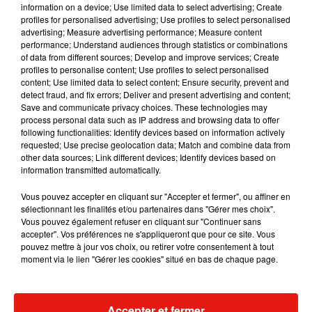
organismes de protection sociale sont particulièrement
information on a device; Use limited data to select advertising; Create
profiles for personalised advertising; Use profiles to select personalised
difficiles".
advertising; Measure advertising performance; Measure content
performance; Understand audiences through statistics or combinations
"La misère sociale et le désespoir d'une partie de la
of data from different sources; Develop and improve services; Create
profiles to personalise content; Use profiles to select personalised
population peuvent malheureusement engendrer ces
content; Use limited data to select content; Ensure security, prevent and
passages à l'acte", poursuit le syndicat qui demande
detect fraud, and fix errors; Deliver and present advertising and content;
notamment "des actes" en faveur des populations "les plus
Save and communicate privacy choices. These technologies may
process personal data such as IP address and browsing data to offer
impactées".
following functionalities: Identify devices based on information actively
requested; Use precise geolocation data; Match and combine data from
"On est tous choqués, dans la colère et le recueillement", a
other data sources; Link different devices; Identify devices based on
information transmitted automatically.
commenté Nathalie Delbaere, déléguée du syndicat CGT,
ajoutant: "Il faut que notre direction s'interroge maintenant
Vous pouvez accepter en cliquant sur "Accepter et fermer", ou affiner en
pour savoir ce qui s'est passé car la maltraitance des
sélectionnant les finalités et/ou partenaires dans "Gérer mes choix".
Vous pouvez également refuser en cliquant sur "Continuer sans
demandeurs d'emploi entraîne la maltraitance des agents".
accepter". Vos préférences ne s'appliqueront que pour ce site. Vous
pouvez mettre à jour vos choix, ou retirer votre consentement à tout
moment via le lien "Gérer les cookies" situé en bas de chaque page.
(Avec AFP)
Accepter et fermer