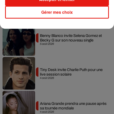
Gérer mes choix
Musique
Benny Blanco invite Selena Gomez et
Becky G sur son nouveau single
5 août 2026
Tiny Desk invite Charlie Puth pour une
live session solaire
4 août 2026
Ariana Grande prendra une pause après
sa tournée mondiale
4 août 2026