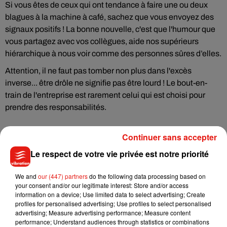
Si vous êtes de ceux qui ont tendance à faire une ou deux
blagues à la machine à café, sachez que vous envoyez des
signaux positifs ! La bonne nouvelle, c'est que l'humour que
vous partagez avec vos collègues, aide nos supérieurs
hiérarchique à nous voir comme des personnes sûres d’elles.
Attention, il ne faut pas tomber non plus dans l'excès
inverse... être drôle ne signifie pas être lourd ! Le bout-en-
train de l'entreprise est rarement celui qui est choisi pour
prendre des responsabilités.
Continuer sans accepter
Le respect de votre vie privée est notre priorité
We and
our (447) partners
do the following data processing based on
your consent and/or our legitimate interest: Store and/or access
Musique
information on a device; Use limited data to select advertising; Create
profiles for personalised advertising; Use profiles to select personalised
advertising; Measure advertising performance; Measure content
performance; Understand audiences through statistics or combinations
Julien Lieb s’essaye à la vie de chatelain