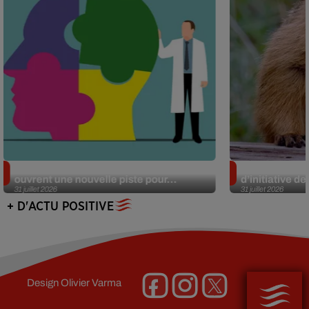
Alzheimer : des chercheurs japonais
Des marmottes
ouvrent une nouvelle piste pour...
d’initiative d
31 juillet 2026
31 juillet 2026
+ D'ACTU POSITIVE
Design
Olivier Varma