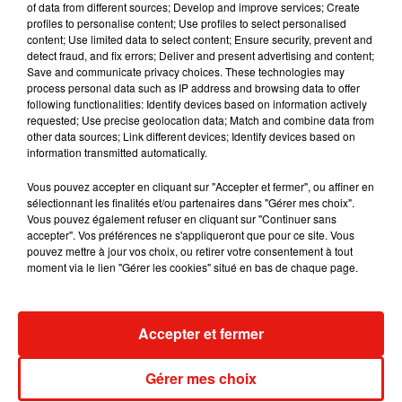
of data from different sources; Develop and improve services; Create
dans son nouveau clip
profiles to personalise content; Use profiles to select personalised
7 août 2026
content; Use limited data to select content; Ensure security, prevent and
detect fraud, and fix errors; Deliver and present advertising and content;
Save and communicate privacy choices. These technologies may
process personal data such as IP address and browsing data to offer
following functionalities: Identify devices based on information actively
Madonna sort enfin le remix de « Love
requested; Use precise geolocation data; Match and combine data from
Sensation » avec Kylie Minogue
other data sources; Link different devices; Identify devices based on
7 août 2026
information transmitted automatically.
Vous pouvez accepter en cliquant sur "Accepter et fermer", ou affiner en
sélectionnant les finalités et/ou partenaires dans "Gérer mes choix".
Vous pouvez également refuser en cliquant sur "Continuer sans
Tayc et Didi B dévoilent le single le plus
accepter". Vos préférences ne s'appliqueront que pour ce site. Vous
dansant de l’année
pouvez mettre à jour vos choix, ou retirer votre consentement à tout
7 août 2026
moment via le lien "Gérer les cookies" situé en bas de chaque page.
Accepter et fermer
Angèle et Amélie Lens dévoilent leur
collaboration tant attendue
Gérer mes choix
7 août 2026