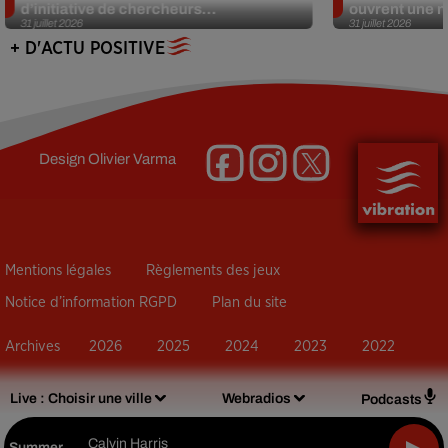
d’initiative de chercheurs...
ouvrent une no
31 juillet 2026
31 juillet 2026
+ D'ACTU POSITIVE
Design
Olivier Varma
Mentions légales
Règlements des jeux
Notice d’information RGPD
Plan du site
Archives
2026
2025
2024
2023
2022
Live :
Choisir une ville
Webradios
Podcasts
Calvin Harris
Summer