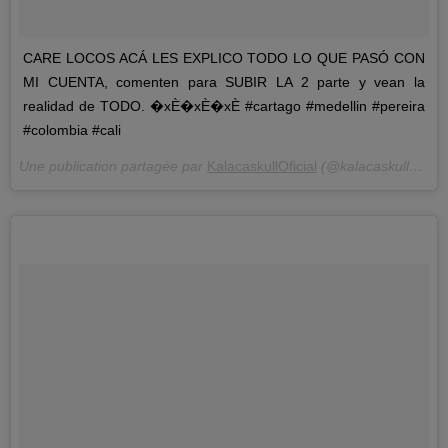
CARE LOCOS ACÁ LES EXPLICO TODO LO QUE PASÓ CON
MI CUENTA, comenten para SUBIR LA 2 parte y vean la
realidad de TODO. �xÈ�xÈ�xÈ #cartago #medellin #pereira
#colombia #cali
Une publication partagée par
KalacaskullOficial
(@kalacaskulloficial) le