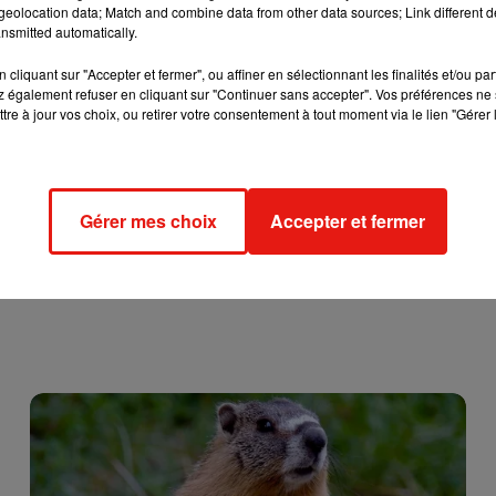
naire, abandonnée sur les lieux. Le fuyard était en réalité déjà
eolocation data; Match and combine data from other data sources; Link different de
nsmitted automatically.
elon nos confrères de
20 minutes
.
cliquant sur "Accepter et fermer", ou affiner en sélectionnant les finalités et/ou pa
 également refuser en cliquant sur "Continuer sans accepter". Vos préférences ne 
tre à jour vos choix, ou retirer votre consentement à tout moment via le lien "Gérer 
Gérer mes choix
Accepter et fermer