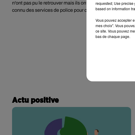
n'ont pas pu le retrouver mais ils ont pu interroger sa parte
requested; Use precise g
based on information tra
connu des services de police pour conduite sans permis s
Vous pouvez accepter en 
mes choix". Vous pouvez
ce site. Vous pouvez met
bas de chaque page.
Actu positive