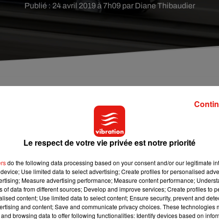
Publié : 24 avril 2019 à 7h09 par Diane Thibaudier
 police en Moselle ce week-end. Il a notamment
Contin
pine à l'intérieur ! Explications.
Le respect de votre vie privée est notre priorité
voulu échapper à un banal contrôle routier vendredi dernier en
omme s'est fait intercepter par le peloton autoroutier de Saint-Avo
ers
do the following data processing based on your consent and/or our legitimate int
dendité et n'a pas pu présenter son permis de conduire.
device; Use limited data to select advertising; Create profiles for personalised adver
e s'est soustrait au contrôle en prenant ses jambes à son cou !
vertising; Measure advertising performance; Measure content performance; Unders
ns of data from different sources; Develop and improve services; Create profiles to 
alised content; Use limited data to select content; Ensure security, prevent and detect
ertising and content; Save and communicate privacy choices. These technologies
utier, en laissant derrière lui sa voiture et sa copine ! Les gendarm
and browsing data to offer following functionalities: Identify devices based on infor