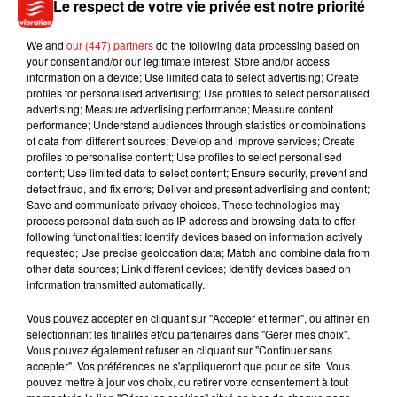
Le respect de votre vie privée est notre priorité
We and
our (447) partners
do the following data processing based on
your consent and/or our legitimate interest: Store and/or access
information on a device; Use limited data to select advertising; Create
profiles for personalised advertising; Use profiles to select personalised
advertising; Measure advertising performance; Measure content
performance; Understand audiences through statistics or combinations
of data from different sources; Develop and improve services; Create
profiles to personalise content; Use profiles to select personalised
content; Use limited data to select content; Ensure security, prevent and
detect fraud, and fix errors; Deliver and present advertising and content;
Save and communicate privacy choices. These technologies may
Voir cette publication sur Instagram
process personal data such as IP address and browsing data to offer
following functionalities: Identify devices based on information actively
Like, can we save the mother freakin turtles already?!
requested; Use precise geolocation data; Match and combine data from
#parenttakeover #makebetterchoices #instagood #followme
other data sources; Link different devices; Identify devices based on
information transmitted automatically.
#savetheturtles
Une publication partagée par
madelynn�xÈ
(@madelynn.ellagrace) le
Vous pouvez accepter en cliquant sur "Accepter et fermer", ou affiner en
sélectionnant les finalités et/ou partenaires dans "Gérer mes choix".
Vous pouvez également refuser en cliquant sur "Continuer sans
accepter". Vos préférences ne s'appliqueront que pour ce site. Vous
pouvez mettre à jour vos choix, ou retirer votre consentement à tout