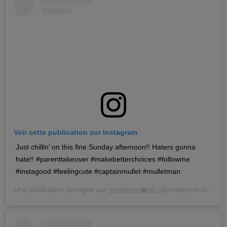
Voir cette publication sur Instagram
Just chillin’ on this fine Sunday afternoon!! Haters gonna
hate!! #parenttakeover #makebetterchoices #followme
#instagood #feelingcute #captainmullet #mulletman
Une publication partagée par
madelynn�xÈ
(@madelynn.ellagrace) le