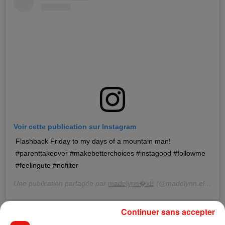
Voir cette publication sur Instagram
Flashback Friday to my days of a mountain man!
#parenttakeover #makebetterchoices #instagood #followme
#feelingute #nofilter
Une publication partagée par
madelynn�xÈ
(@madelynn.ellagrace) le
Continuer sans accepter