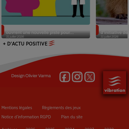
Alzheimer : des chercheurs japonais
Des marmottes
ouvrent une nouvelle piste pour...
d’initiative d
31 juillet 2026
31 juillet 2026
+ D'ACTU POSITIVE
Design
Olivier Varma
Mentions légales
Règlements des jeux
Notice d’information RGPD
Plan du site