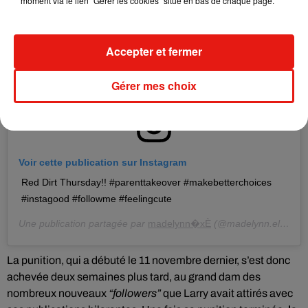
moment via le lien "Gérer les cookies" situé en bas de chaque page.
Accepter et fermer
Gérer mes choix
Voir cette publication sur Instagram
Red Dirt Thursday!! #parenttakeover #makebetterchoices
#instagood #followme #feelingcute
Une publication partagée par
madelynn�xÈ
(@madelynn.ellagrace) le
La punition, qui a débuté le 11 novembre dernier, s’est donc
achevée deux semaines plus tard, au grand dam des
nombreux nouveaux
“followers”
que Larry avait attirés avec