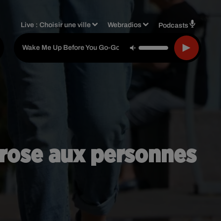
Live :
Choisir une ville
Webradios
Podcasts
-
Wham!
Wake Me Up Before You Go-Go
e rose aux personnes