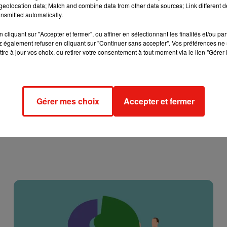
eolocation data; Match and combine data from other data sources; Link different de
i oublie les plus âgés perd toute humanité ! »
.
nsmitted automatically.
cliquant sur "Accepter et fermer", ou affiner en sélectionnant les finalités et/ou pa
 également refuser en cliquant sur "Continuer sans accepter". Vos préférences ne 
tre à jour vos choix, ou retirer votre consentement à tout moment via le lien "Gérer 
Gérer mes choix
Accepter et fermer