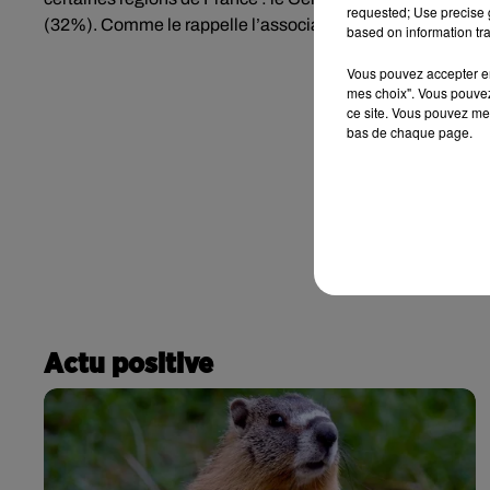
requested; Use precise g
(32%). Comme le rappelle l’association :
« une société qu
based on information tra
Vous pouvez accepter en 
mes choix". Vous pouvez
ce site. Vous pouvez met
bas de chaque page.
Actu positive