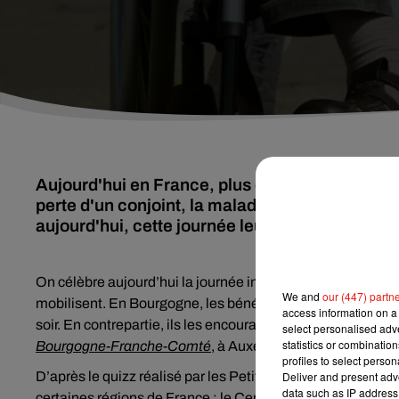
Aujourd'hui en France, plus de 900 000 person
perte d'un conjoint, la maladie, la désertificat
aujourd'hui, cette journée leur est dédiée, ave
On célèbre aujourd’hui la journée internationale des pers
We and
our (447) partn
mobilisent. En Bourgogne, les bénévoles des Petits frères
access information on a 
soir. En contrepartie, ils les encourageront à aller l’offri
select personalised ad
statistics or combinatio
Bourgogne-Franche-Comté
, à Auxerre, la distribution aur
profiles to select person
D’après le quizz réalisé par les Petits Pères des Pauvres,
Deliver and present adv
data such as IP address 
certaines régions de France : le Centre-Val de Loire (40