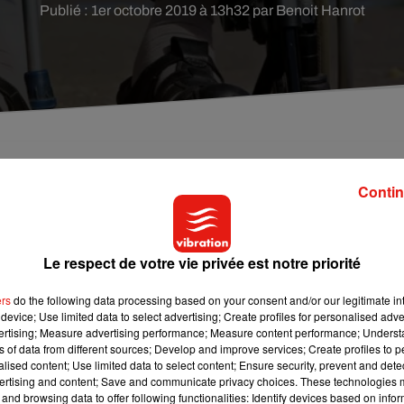
Publié : 1er octobre 2019 à 13h32 par Benoit Hanrot
nes âgées sont isolées à cause de la dépendance, l
Contin
ion rurale ou encore le tout numérique. Mais
c dans l'idée de rompre avec l'isolement.
Le respect de votre vie privée est notre priorité
onnes âgées. A cette occasion, plusieurs associations se
ers
do the following data processing based on your consent and/or our legitimate int
 des pauvres distribueront des roses gratuitement aux passants
device; Use limited data to select advertising; Create profiles for personalised adver
r à une personne âgée isolée de leur entourage. Selon
France 3
vertising; Measure advertising performance; Measure content performance; Unders
ns of data from different sources; Develop and improve services; Create profiles to 
a lieu entre 17 et 19h.
alised content; Use limited data to select content; Ensure security, prevent and detect
 les personnes âgées ressentent plus fortement la solitude dans
ertising and content; Save and communicate privacy choices. These technologies
and browsing data to offer following functionalities: Identify devices based on infor
%), la Bourgogne-Franche-Comté (34%) et la Nouvelle-Aquitaine