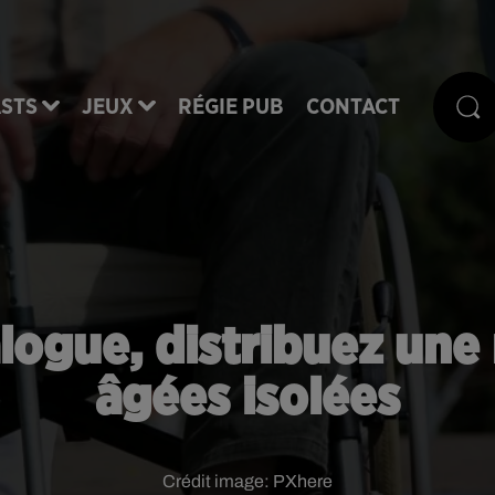
STS
JEUX
RÉGIE PUB
CONTACT
alogue, distribuez un
âgées isolées
Crédit image:
PXhere