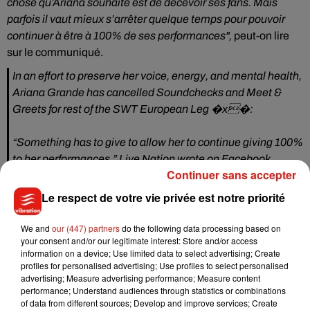
chose qu’Ariana souhaite est de décevoir ses fans. Mais
parfois il vaut mieux s’arrêter quelque temps pour pouvoir
continuer à être à 100% de ses performances",
peut-on lire
sur le communiqué.
In an effort to preserve her voice, energy, and mental health,
Ariana Grande has cancelled Soundchecks and Meet &
Greets for rest of the SWT European Leg �x�:
“Something has to give to allow her to continue giving 100%
to her performances,” Live Nation wrote on Facebook.
Continuer sans accepter
pic.twitter.com/tTV0Rinv0U
Le respect de votre vie privée est notre priorité
— Pop Crave (@PopCrave)
September 3, 2019
Très anxieuse, la chanteuse a également annulé son concert
We and
our (447) partners
do the following data processing based on
prévu à Anvers, en Belgique, le 30 août dernier. Elle a
your consent and/or our legitimate interest: Store and/or access
information on a device; Use limited data to select advertising; Create
annoncé les raisons de son stress dans une story publiée sur
profiles for personalised advertising; Use profiles to select personalised
son compte Instagram. "
Salut mes amours.
Mon anxiété et
advertising; Measure advertising performance; Measure content
ma dépression ont atteint un niveau record ces derniers
performance; Understand audiences through statistics or combinations
of data from different sources; Develop and improve services; Create
temps. Je vous ai donné tout ce que j’avais et j’essayais de le