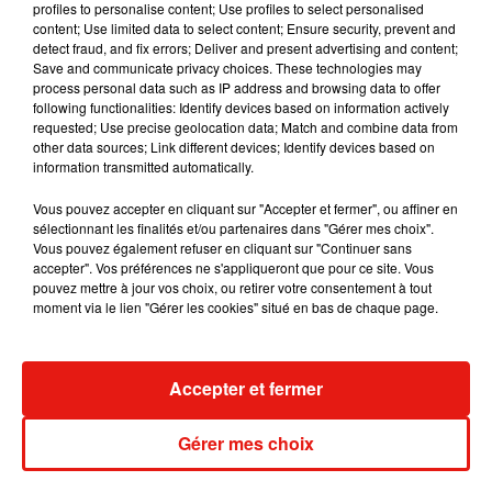
profiles to personalise content; Use profiles to select personalised
faire de mon mieux et de le masquer. La journée
content; Use limited data to select content; Ensure security, prevent and
d’aujourd’hui a été très difficile. Après une poignée
detect fraud, and fix errors; Deliver and present advertising and content;
Save and communicate privacy choices. These technologies may
d’attaques de panique, je sens que la décision la plus sage
process personal data such as IP address and browsing data to offer
serait de préserver mon énergie pour le show.
J’aime passer
following functionalities: Identify devices based on information actively
du temps avec vous. Et je ne pourrai pas être présente, ni
requested; Use precise geolocation data; Match and combine data from
other data sources; Link different devices; Identify devices based on
vous donner le meilleur de moi-même aujourd’hui. Toute
information transmitted automatically.
personne qui avait sa place sera bien sûr intégralement
remboursée… Je suis vraiment désolée",
a-t-elle déclaré.
Vous pouvez accepter en cliquant sur "Accepter et fermer", ou affiner en
sélectionnant les finalités et/ou partenaires dans "Gérer mes choix".
Espérons qu'elle réussisse à reprendre vite du poil de la bête
Vous pouvez également refuser en cliquant sur "Continuer sans
!
accepter". Vos préférences ne s'appliqueront que pour ce site. Vous
pouvez mettre à jour vos choix, ou retirer votre consentement à tout
moment via le lien "Gérer les cookies" situé en bas de chaque page.
Musique
Accepter et fermer
Gérer mes choix
Julien Lieb s’essaye à la vie de chatelain
dans son nouveau clip
7 août 2026