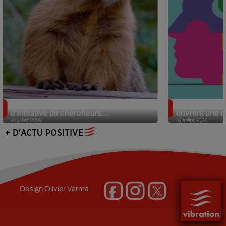
Des marmottes sur OnlyFans : la drôle
Alzheimer : d
d’initiative de chercheurs...
ouvrent une no
31 juillet 2026
31 juillet 2026
+ D'ACTU POSITIVE
Design
Olivier Varma