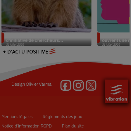
Des marmottes sur OnlyFans : la drôle
Alzheimer : d
d’initiative de chercheurs...
ouvrent une no
31 juillet 2026
31 juillet 2026
+ D'ACTU POSITIVE
Design
Olivier Varma
Mentions légales
Règlements des jeux
Notice d’information RGPD
Plan du site