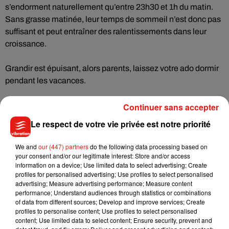
s’endorment naturellement qu’entre 23h30 et 1h du matin.
Sans grasse matinée, leur temps de sommeil n’est donc pas
suffisant et peut entraîner des ralentissements dans leur
croissance.
Grandir est épuisant, alors parents, laissez votre ado dormir
pendant les vacances.
Continuer sans accepter
Le respect de votre vie privée est notre priorité
Musique
We and
our (447) partners
do the following data processing based on
your consent and/or our legitimate interest: Store and/or access
Julien Lieb s’essaye à la vie de chatelain
information on a device; Use limited data to select advertising; Create
dans son nouveau clip
profiles for personalised advertising; Use profiles to select personalised
7 août 2026
advertising; Measure advertising performance; Measure content
performance; Understand audiences through statistics or combinations
of data from different sources; Develop and improve services; Create
profiles to personalise content; Use profiles to select personalised
content; Use limited data to select content; Ensure security, prevent and