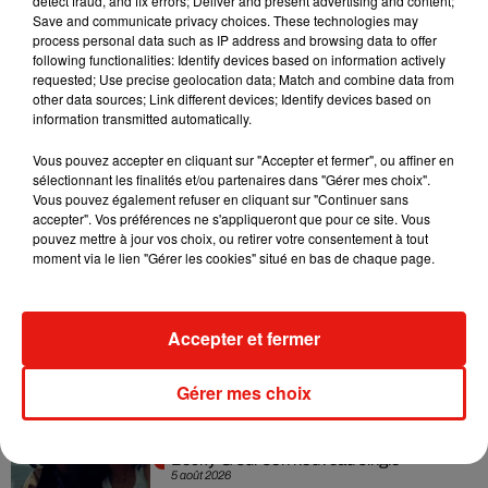
detect fraud, and fix errors; Deliver and present advertising and content;
Madonna sort enfin le remix de « Love
Save and communicate privacy choices. These technologies may
Sensation » avec Kylie Minogue
process personal data such as IP address and browsing data to offer
7 août 2026
following functionalities: Identify devices based on information actively
requested; Use precise geolocation data; Match and combine data from
other data sources; Link different devices; Identify devices based on
information transmitted automatically.
Tayc et Didi B dévoilent le single le plus
Vous pouvez accepter en cliquant sur "Accepter et fermer", ou affiner en
dansant de l’année
sélectionnant les finalités et/ou partenaires dans "Gérer mes choix".
7 août 2026
Vous pouvez également refuser en cliquant sur "Continuer sans
accepter". Vos préférences ne s'appliqueront que pour ce site. Vous
pouvez mettre à jour vos choix, ou retirer votre consentement à tout
moment via le lien "Gérer les cookies" situé en bas de chaque page.
Angèle et Amélie Lens dévoilent leur
collaboration tant attendue
7 août 2026
Accepter et fermer
Gérer mes choix
Benny Blanco invite Selena Gomez et
Becky G sur son nouveau single
5 août 2026