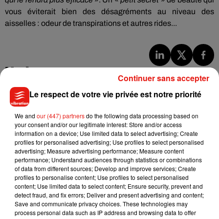
vous éviterait bien des désagréments au niveau des
aisselles : odeur de transpirations et autres rides...
Musique
Continuer sans accepter
Le respect de votre vie privée est notre priorité
Julien Lieb s’essaye à la vie de chatelain
We and
our (447) partners
do the following data processing based on
dans son nouveau clip
7 août 2026
your consent and/or our legitimate interest: Store and/or access
information on a device; Use limited data to select advertising; Create
profiles for personalised advertising; Use profiles to select personalised
advertising; Measure advertising performance; Measure content
performance; Understand audiences through statistics or combinations
of data from different sources; Develop and improve services; Create
Madonna sort enfin le remix de « Love
profiles to personalise content; Use profiles to select personalised
Sensation » avec Kylie Minogue
content; Use limited data to select content; Ensure security, prevent and
7 août 2026
detect fraud, and fix errors; Deliver and present advertising and content;
Save and communicate privacy choices. These technologies may
process personal data such as IP address and browsing data to offer