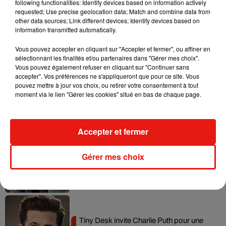
following functionalities: Identify devices based on information actively
requested; Use precise geolocation data; Match and combine data from
Tayc et Didi B dévoilent le single le plus
other data sources; Link different devices; Identify devices based on
dansant de l’année
information transmitted automatically.
7 août 2026
Vous pouvez accepter en cliquant sur "Accepter et fermer", ou affiner en
sélectionnant les finalités et/ou partenaires dans "Gérer mes choix".
Vous pouvez également refuser en cliquant sur "Continuer sans
accepter". Vos préférences ne s'appliqueront que pour ce site. Vous
pouvez mettre à jour vos choix, ou retirer votre consentement à tout
Angèle et Amélie Lens dévoilent leur
moment via le lien "Gérer les cookies" situé en bas de chaque page.
collaboration tant attendue
7 août 2026
Accepter et fermer
Benny Blanco invite Selena Gomez et
Gérer mes choix
Becky G sur son nouveau single
5 août 2026
Tiny Desk invite Charlie Puth pour une