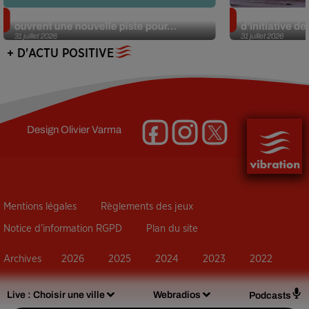
Alzheimer : des chercheurs japonais
Des marmottes
ouvrent une nouvelle piste pour...
d’initiative d
31 juillet 2026
31 juillet 2026
+ D'ACTU POSITIVE
Design
Olivier Varma
Mentions légales
Règlements des jeux
Notice d’information RGPD
Plan du site
Archives
2026
2025
2024
2023
2022
Live :
Choisir une ville
Webradios
Podcasts