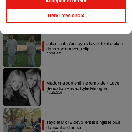
Accepter et fermer
Gérer mes choix
Musique
Julien Lieb s’essaye à la vie de chatelain
dans son nouveau clip
7 août 2026
Madonna sort enfin le remix de « Love
Sensation » avec Kylie Minogue
7 août 2026
Tayc et Didi B dévoilent le single le plus
dansant de l’année
7 août 2026