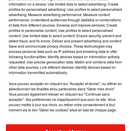
information on a device; Use limited data to select advertising; Create
profiles for personalised advertising; Use profiles to select personalised
advertising; Measure advertising performance; Measure content
Écouter le podcast
performance; Understand audiences through statistics or combinations
of data from different sources; Develop and improve services; Create
profiles to personalise content; Use profiles to select personalised
content; Use limited data to select content; Ensure security, prevent and
detect fraud, and fix errors; Deliver and present advertising and content;
Rendez-vous de 10h à 18h samedi 12 et dimanche 13
Save and communicate privacy choices. These technologies may
octobre, au CNRS à Orléans.
D’autres événements
sont
process personal data such as IP address and browsing data to offer
prévus un peu partout dans la région.
following functionalities: Identify devices based on information actively
requested; Use precise geolocation data; Match and combine data from
#FDS2019
@FeteScience
other data sources; Link different devices; Identify devices based on
information transmitted automatically.
FÊTEZ LA SCIENCE le weekend prochain les 12&13/10 en
Vous pouvez accepter en cliquant sur "Accepter et fermer", ou affiner en
Centre-Val de Loire !
sélectionnant les finalités et/ou partenaires dans "Gérer mes choix".
Les Villages des Sciences de
#Bourges
,
#Chartres
,
Vous pouvez également refuser en cliquant sur "Continuer sans
accepter". Vos préférences ne s'appliqueront que pour ce site. Vous
#Châteauroux
et
#Orléans
vous attendent
@RCValdeLoire
pouvez mettre à jour vos choix, ou retirer votre consentement à tout
@VilledeChartres
@Chateauroux36
@OrleansMetropol
moment via le lien "Gérer les cookies" situé en bas de chaque page.
https://t.co/kofSddYn5E
— Centre•Sciences (@_CentreSciences)
October 8, 2019