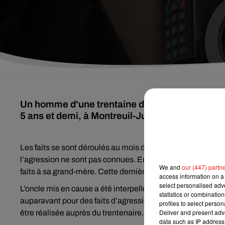
Un homme d'une trentaine d'années est soupço
5 ans et demi, à Montreuil-Juigné, près d'Angers
Les faits se sont déroulés au mois de juillet, chez la grand-
l’agression ne sont pas connues. En revanche, comme le 
We and
our (447) partn
faits à sa grand-mère. Cette dernière a alors alerté les paren
access information on a 
select personalised ad
L’oncle mis en cause a été interpellé et déféré le jeudi 8 
statistics or combinatio
auparavant pour des faits d’agression sexuelle.
Il sera ju
profiles to select person
Deliver and present adv
être réalisée auprès du trentenaire.
data such as IP address 