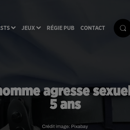
STS
JEUX
RÉGIE PUB
CONTACT
 homme agresse sexuel
5 ans
Crédit image:
Pixabay