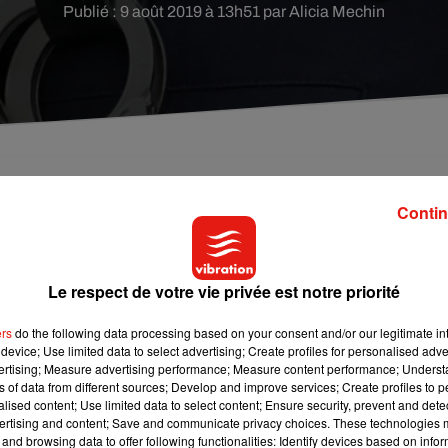
Publié : 9 août 2019 à 13h51 par Alicia Mechin
nné d'avoir agressé sexuellement sa nièce, âgée 
Contin
, en juillet dernier. Il sera jugé en octobre prochain
Le respect de votre vie privée est notre priorité
mère maternelle de la fillette. Les circonstances et les détails de
souligne
Ouest France
, l
a victime a immédiatement dénoncé les
ers
do the following data processing based on your consent and/or our legitimate int
ts de la fillette.
device; Use limited data to select advertising; Create profiles for personalised adver
vertising; Measure advertising performance; Measure content performance; Unders
août 2019 devant le parquet d’Angers. Il a déjà été condamné
ns of data from different sources; Develop and improve services; Create profiles to 
gé le 2 octobre 2019. Avant cela, une expertise psychiatrique devr
alised content; Use limited data to select content; Ensure security, prevent and detect
ertising and content; Save and communicate privacy choices. These technologies
and browsing data to offer following functionalities: Identify devices based on infor