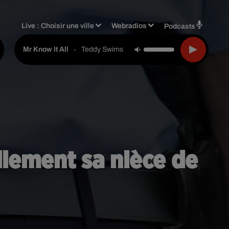
Live :
Choisir une ville
Webradios
Podcasts
-
Teddy Swims
Mr Know It All
lement sa nièce de