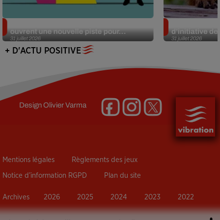
Alzheimer : des chercheurs japonais
Des marmottes
ouvrent une nouvelle piste pour...
d’initiative d
31 juillet 2026
31 juillet 2026
+ D'ACTU POSITIVE
Design
Olivier Varma
Mentions légales
Règlements des jeux
Notice d’information RGPD
Plan du site
Archives
2026
2025
2024
2023
2022