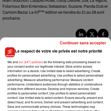
Alain Souchon, Calypso Rose, Oboy, Deluxe, Izïa, La Yegros,
Folamour, Bon Entendeur, Sebastian, Suzane, Panda Dub et
ème
Camion Bazar. La 43
édition se tiendra du 21 au 26 avril
prochains.
Continuer sans accepter
Musique
Le respect de votre vie privée est notre priorité
Julien Lieb s’essaye à la vie de chatelain
We and
our (447) partners
do the following data processing based on
dans son nouveau clip
your consent and/or our legitimate interest: Store and/or access
7 août 2026
information on a device; Use limited data to select advertising; Create
profiles for personalised advertising; Use profiles to select personalised
advertising; Measure advertising performance; Measure content
performance; Understand audiences through statistics or combinations
of data from different sources; Develop and improve services; Create
profiles to personalise content; Use profiles to select personalised
Madonna sort enfin le remix de « Love
content; Use limited data to select content; Ensure security, prevent and
Sensation » avec Kylie Minogue
detect fraud, and fix errors; Deliver and present advertising and content;
7 août 2026
Save and communicate privacy choices. These technologies may
process personal data such as IP address and browsing data to offer