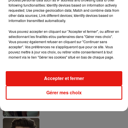
following functionalities: Identify devices based on information actively
requested; Use precise geolocation data; Match and combine data from
other data sources; Link different devices; Identify devices based on
Tayc et Didi B dévoilent le single le plus
information transmitted automatically.
dansant de l’année
7 août 2026
Vous pouvez accepter en cliquant sur "Accepter et fermer", ou affiner en
sélectionnant les finalités et/ou partenaires dans "Gérer mes choix".
Vous pouvez également refuser en cliquant sur "Continuer sans
accepter". Vos préférences ne s'appliqueront que pour ce site. Vous
pouvez mettre à jour vos choix, ou retirer votre consentement à tout
Angèle et Amélie Lens dévoilent leur
moment via le lien "Gérer les cookies" situé en bas de chaque page.
collaboration tant attendue
7 août 2026
Accepter et fermer
Gérer mes choix
Benny Blanco invite Selena Gomez et
Becky G sur son nouveau single
5 août 2026