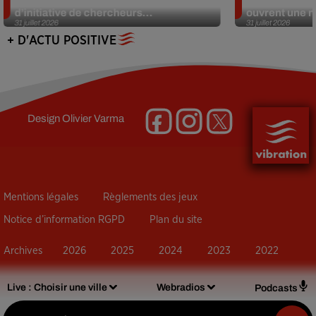
d’initiative de chercheurs...
ouvrent une no
31 juillet 2026
31 juillet 2026
+ D'ACTU POSITIVE
Design
Olivier Varma
Mentions légales
Règlements des jeux
Notice d’information RGPD
Plan du site
Archives
2026
2025
2024
2023
2022
Live :
Choisir une ville
Webradios
Podcasts