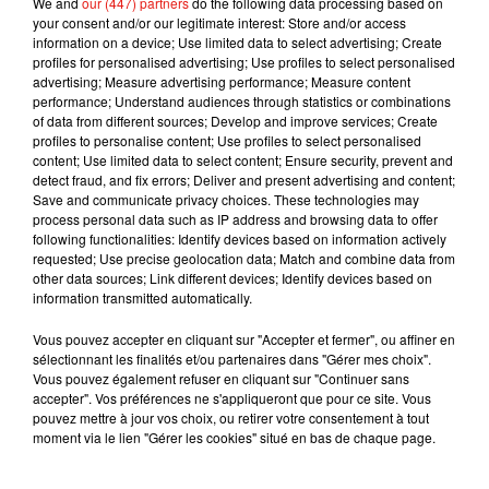
We and
our (447) partners
do the following data processing based on
d'affiches qui ont déjà été annoncées, Big Flo et Oli, Feder,
your consent and/or our legitimate interest: Store and/or access
Orelsan, Rag'N'Bone Man et Synapson notamment.
information on a device; Use limited data to select advertising; Create
profiles for personalised advertising; Use profiles to select personalised
advertising; Measure advertising performance; Measure content
performance; Understand audiences through statistics or combinations
of data from different sources; Develop and improve services; Create
Musique
profiles to personalise content; Use profiles to select personalised
content; Use limited data to select content; Ensure security, prevent and
detect fraud, and fix errors; Deliver and present advertising and content;
Save and communicate privacy choices. These technologies may
Julien Lieb s’essaye à la vie de chatelain
process personal data such as IP address and browsing data to offer
dans son nouveau clip
following functionalities: Identify devices based on information actively
7 août 2026
requested; Use precise geolocation data; Match and combine data from
other data sources; Link different devices; Identify devices based on
information transmitted automatically.
Vous pouvez accepter en cliquant sur "Accepter et fermer", ou affiner en
sélectionnant les finalités et/ou partenaires dans "Gérer mes choix".
Madonna sort enfin le remix de « Love
Vous pouvez également refuser en cliquant sur "Continuer sans
Sensation » avec Kylie Minogue
accepter". Vos préférences ne s'appliqueront que pour ce site. Vous
7 août 2026
pouvez mettre à jour vos choix, ou retirer votre consentement à tout
moment via le lien "Gérer les cookies" situé en bas de chaque page.