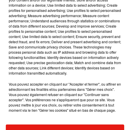
7 août 2026
information on a device; Use limited data to select advertising; Create
profiles for personalised advertising; Use profiles to select personalised
advertising; Measure advertising performance; Measure content
performance; Understand audiences through statistics or combinations
of data from different sources; Develop and improve services; Create
profiles to personalise content; Use profiles to select personalised
Angèle et Amélie Lens dévoilent leur
content; Use limited data to select content; Ensure security, prevent and
collaboration tant attendue
7 août 2026
detect fraud, and fix errors; Deliver and present advertising and content;
Save and communicate privacy choices. These technologies may
process personal data such as IP address and browsing data to offer
following functionalities: Identify devices based on information actively
requested; Use precise geolocation data; Match and combine data from
other data sources; Link different devices; Identify devices based on
Benny Blanco invite Selena Gomez et
information transmitted automatically.
Becky G sur son nouveau single
5 août 2026
Vous pouvez accepter en cliquant sur "Accepter et fermer", ou affiner en
sélectionnant les finalités et/ou partenaires dans "Gérer mes choix".
Vous pouvez également refuser en cliquant sur "Continuer sans
accepter". Vos préférences ne s'appliqueront que pour ce site. Vous
pouvez mettre à jour vos choix, ou retirer votre consentement à tout
Tiny Desk invite Charlie Puth pour une
moment via le lien "Gérer les cookies" situé en bas de chaque page.
live session solaire
4 août 2026