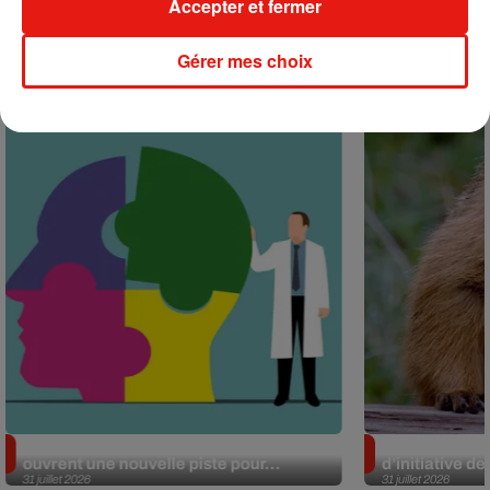
Accepter et fermer
+ DE MUSIQUE
Gérer mes choix
Actu positive
Alzheimer : des chercheurs japonais
Des marmottes
ouvrent une nouvelle piste pour...
d’initiative d
31 juillet 2026
31 juillet 2026