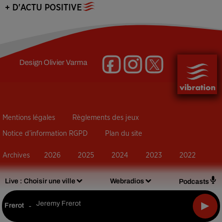
+ D'ACTU POSITIVE
Design
Olivier Varma
Mentions légales
Règlements des jeux
Notice d’information RGPD
Plan du site
Archives
2026
2025
2024
2023
2022
Live :
Choisir une ville
Webradios
Podcasts
Jeremy Frerot
Frerot
-