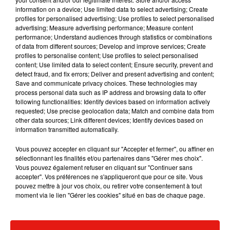
4 août 2026
information on a device; Use limited data to select advertising; Create
profiles for personalised advertising; Use profiles to select personalised
advertising; Measure advertising performance; Measure content
performance; Understand audiences through statistics or combinations
of data from different sources; Develop and improve services; Create
profiles to personalise content; Use profiles to select personalised
Grand Corps Malade emmène Styleto
content; Use limited data to select content; Ensure security, prevent and
en road-trip dans son nouveau clip
31 juillet 2026
detect fraud, and fix errors; Deliver and present advertising and content;
Save and communicate privacy choices. These technologies may
process personal data such as IP address and browsing data to offer
following functionalities: Identify devices based on information actively
requested; Use precise geolocation data; Match and combine data from
other data sources; Link different devices; Identify devices based on
Ariana Grande se libère dans son nouvel
information transmitted automatically.
album « Petals »
31 juillet 2026
Vous pouvez accepter en cliquant sur "Accepter et fermer", ou affiner en
sélectionnant les finalités et/ou partenaires dans "Gérer mes choix".
Vous pouvez également refuser en cliquant sur "Continuer sans
accepter". Vos préférences ne s'appliqueront que pour ce site. Vous
pouvez mettre à jour vos choix, ou retirer votre consentement à tout
Angèle annonce une collaboration
moment via le lien "Gérer les cookies" situé en bas de chaque page.
inédite avec Amelie Lens
31 juillet 2026