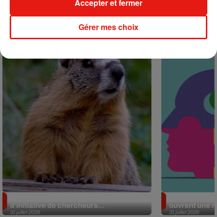
Accepter et fermer
+ DE MUSIQUE
Gérer mes choix
Actu positive
Des marmottes sur OnlyFans : la drôle
Alzheimer : d
d’initiative de chercheurs...
ouvrent une no
31 juillet 2026
31 juillet 2026