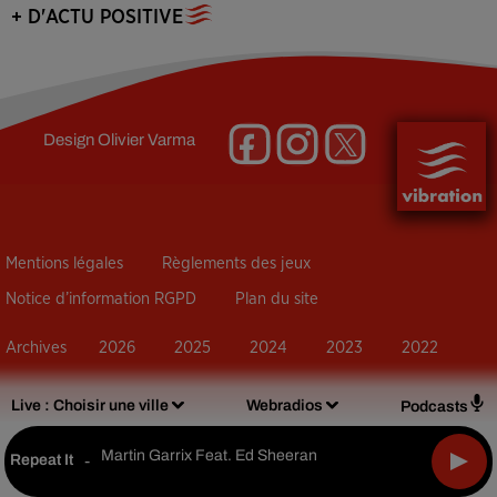
+ D'ACTU POSITIVE
Design
Olivier Varma
Mentions légales
Règlements des jeux
Notice d’information RGPD
Plan du site
Archives
2026
2025
2024
2023
2022
Live :
Choisir une ville
Webradios
Podcasts
Martin Garrix Feat. Ed Sheeran
Repeat It
-