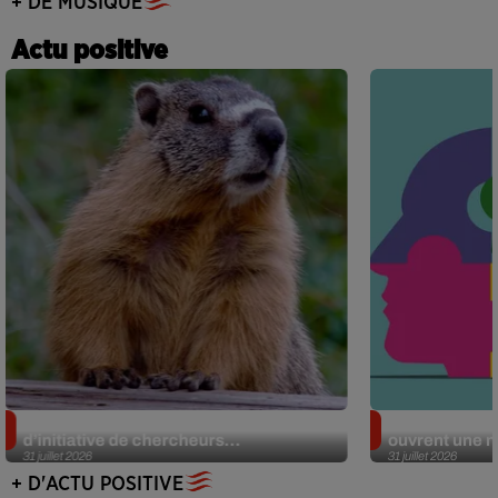
+ DE MUSIQUE
Actu positive
Des marmottes sur OnlyFans : la drôle
Alzheimer : d
d’initiative de chercheurs...
ouvrent une no
31 juillet 2026
31 juillet 2026
+ D'ACTU POSITIVE