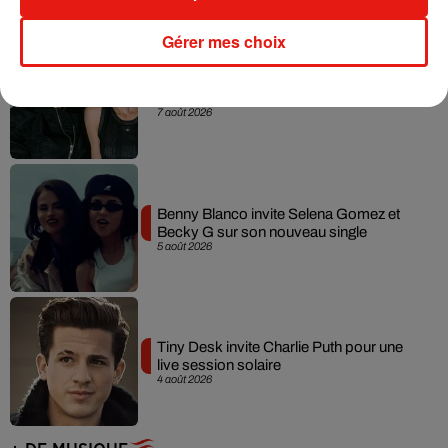
Gérer mes choix
Angèle et Amélie Lens dévoilent leur
collaboration tant attendue
7 août 2026
Benny Blanco invite Selena Gomez et
Becky G sur son nouveau single
5 août 2026
Tiny Desk invite Charlie Puth pour une
live session solaire
4 août 2026