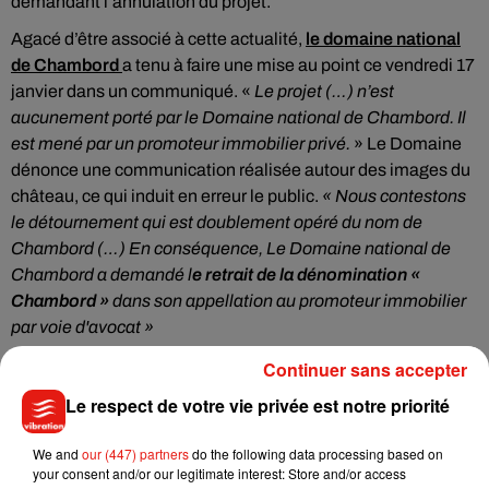
demandant l’annulation du projet.
Agacé d’être associé à cette actualité,
le domaine national
de Chambord
a tenu à faire une mise au point ce vendredi 17
janvier dans un communiqué. «
Le projet (…) n’est
aucunement porté par le Domaine national de Chambord. Il
est mené par un promoteur immobilier privé.
» Le Domaine
dénonce une communication réalisée autour des images du
château, ce qui induit en erreur le public.
« Nous contestons
le détournement qui est doublement opéré du nom de
Chambord (…) En conséquence, Le Domaine national de
Chambord a demandé l
e retrait de la dénomination «
Chambord »
dans son appellation au promoteur immobilier
par voie d'avocat »
À noter que ce projet, dans les tuyaux depuis 2009. Une
Continuer sans accepter
concertation publique a été menée fin d’année 2019. Le
Le respect de votre vie privée est notre priorité
porteur de projet, Bernard Saunier, doit désormais faire une
demande d’autorisation environnementale.
We and
our (447) partners
do the following data processing based on
your consent and/or our legitimate interest: Store and/or access