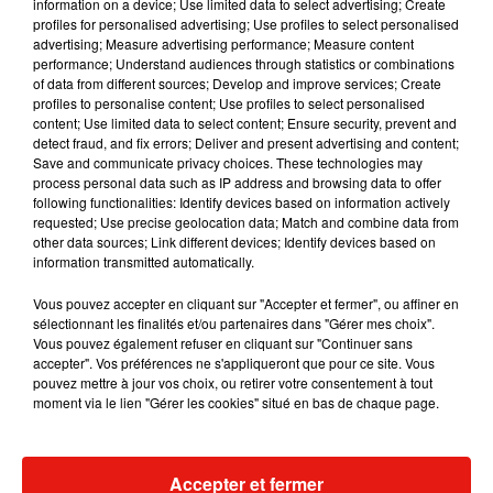
information on a device; Use limited data to select advertising; Create
profiles for personalised advertising; Use profiles to select personalised
advertising; Measure advertising performance; Measure content
Musique
performance; Understand audiences through statistics or combinations
of data from different sources; Develop and improve services; Create
profiles to personalise content; Use profiles to select personalised
content; Use limited data to select content; Ensure security, prevent and
Julien Lieb s’essaye à la vie de chatelain
detect fraud, and fix errors; Deliver and present advertising and content;
dans son nouveau clip
Save and communicate privacy choices. These technologies may
7 août 2026
process personal data such as IP address and browsing data to offer
following functionalities: Identify devices based on information actively
requested; Use precise geolocation data; Match and combine data from
other data sources; Link different devices; Identify devices based on
information transmitted automatically.
Madonna sort enfin le remix de « Love
Vous pouvez accepter en cliquant sur "Accepter et fermer", ou affiner en
Sensation » avec Kylie Minogue
sélectionnant les finalités et/ou partenaires dans "Gérer mes choix".
7 août 2026
Vous pouvez également refuser en cliquant sur "Continuer sans
accepter". Vos préférences ne s'appliqueront que pour ce site. Vous
pouvez mettre à jour vos choix, ou retirer votre consentement à tout
moment via le lien "Gérer les cookies" situé en bas de chaque page.
Tayc et Didi B dévoilent le single le plus
dansant de l’année
7 août 2026
Accepter et fermer