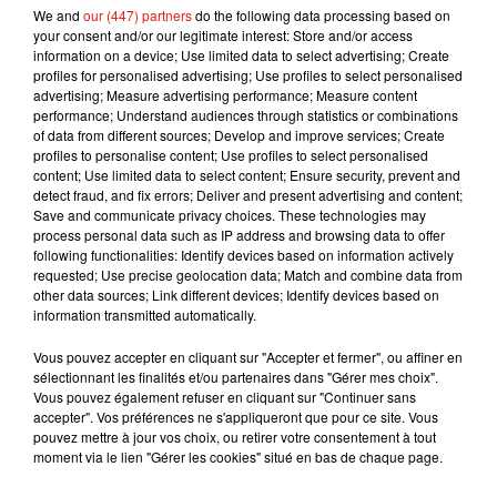
L’édition 2018 a lieu du
vendredi 19 au dimanche 21
We and
our (447) partners
do the following data processing based on
novembre
: durant ces trois jours, les chaînes de télévision
your consent and/or our legitimate interest: Store and/or access
diffusent les spots de campagne, disponibles
information on a device; Use limited data to select advertising; Create
ici
.
profiles for personalised advertising; Use profiles to select personalised
advertising; Measure advertising performance; Measure content
performance; Understand audiences through statistics or combinations
of data from different sources; Develop and improve services; Create
profiles to personalise content; Use profiles to select personalised
Musique
content; Use limited data to select content; Ensure security, prevent and
detect fraud, and fix errors; Deliver and present advertising and content;
Save and communicate privacy choices. These technologies may
process personal data such as IP address and browsing data to offer
Julien Lieb s’essaye à la vie de chatelain
following functionalities: Identify devices based on information actively
dans son nouveau clip
requested; Use precise geolocation data; Match and combine data from
7 août 2026
other data sources; Link different devices; Identify devices based on
information transmitted automatically.
Vous pouvez accepter en cliquant sur "Accepter et fermer", ou affiner en
sélectionnant les finalités et/ou partenaires dans "Gérer mes choix".
Madonna sort enfin le remix de « Love
Vous pouvez également refuser en cliquant sur "Continuer sans
Sensation » avec Kylie Minogue
accepter". Vos préférences ne s'appliqueront que pour ce site. Vous
7 août 2026
pouvez mettre à jour vos choix, ou retirer votre consentement à tout
moment via le lien "Gérer les cookies" situé en bas de chaque page.