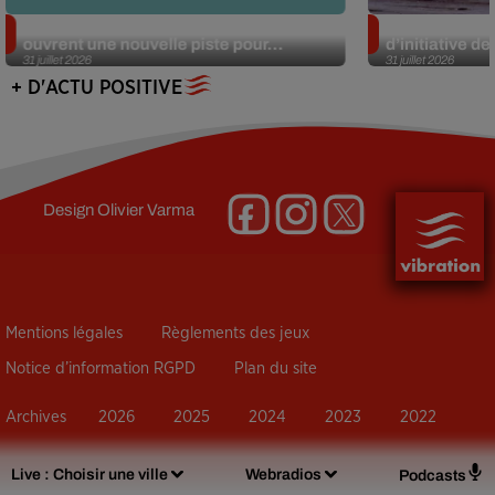
Alzheimer : des chercheurs japonais
Des marmottes
ouvrent une nouvelle piste pour...
d’initiative d
31 juillet 2026
31 juillet 2026
+ D'ACTU POSITIVE
Design
Olivier Varma
Mentions légales
Règlements des jeux
Notice d’information RGPD
Plan du site
Archives
2026
2025
2024
2023
2022
Live :
Choisir une ville
Webradios
Podcasts