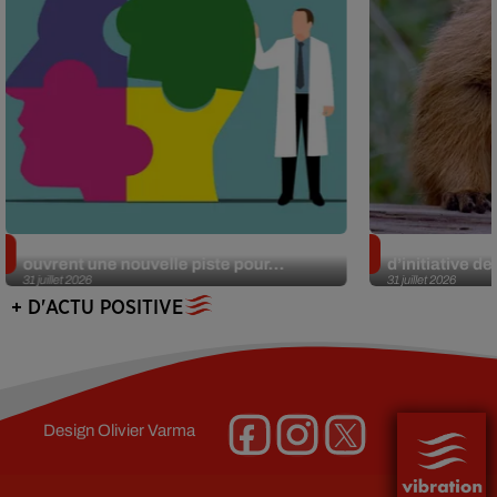
Alzheimer : des chercheurs japonais
Des marmottes
ouvrent une nouvelle piste pour...
d’initiative d
31 juillet 2026
31 juillet 2026
+ D'ACTU POSITIVE
Design
Olivier Varma