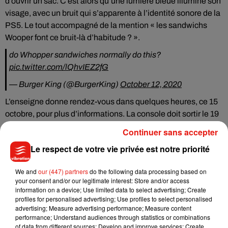
d’ouvrir un sac. C’est alors qu’une lumière bleue illumine son
visage, avec un bruit qui s’apparente à l’identité sonore de la
PS5. Le tout accompagné de la mention « les sandwichs
Wooper font ce bruit-là d’habitude ? ».
do Whopper sandwiches normally do this?
pic.twitter.com/lQhvIEZ2fG
— Burger King (@BurgerKing)
October 12, 2020
L’enseigne donne rendez-vous dans quelques heures, ce 15
octobre, pour plus d’informations. La console doit sortir le 19
novembre en France.
Continuer sans accepter
Le respect de votre vie privée est notre priorité
We and
our (447) partners
do the following data processing based on
Musique
your consent and/or our legitimate interest: Store and/or access
information on a device; Use limited data to select advertising; Create
profiles for personalised advertising; Use profiles to select personalised
advertising; Measure advertising performance; Measure content
Madonna sort enfin le remix de « Love
performance; Understand audiences through statistics or combinations
Sensation » avec Kylie Minogue
of data from different sources; Develop and improve services; Create