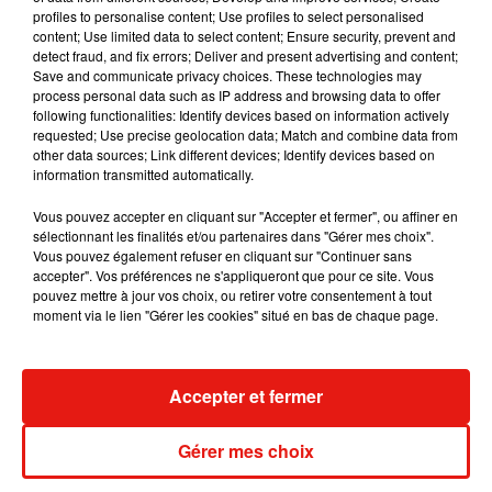
7 août 2026
profiles to personalise content; Use profiles to select personalised
content; Use limited data to select content; Ensure security, prevent and
detect fraud, and fix errors; Deliver and present advertising and content;
Save and communicate privacy choices. These technologies may
process personal data such as IP address and browsing data to offer
Tayc et Didi B dévoilent le single le plus
following functionalities: Identify devices based on information actively
dansant de l’année
requested; Use precise geolocation data; Match and combine data from
7 août 2026
other data sources; Link different devices; Identify devices based on
information transmitted automatically.
Vous pouvez accepter en cliquant sur "Accepter et fermer", ou affiner en
sélectionnant les finalités et/ou partenaires dans "Gérer mes choix".
Vous pouvez également refuser en cliquant sur "Continuer sans
Angèle et Amélie Lens dévoilent leur
accepter". Vos préférences ne s'appliqueront que pour ce site. Vous
collaboration tant attendue
pouvez mettre à jour vos choix, ou retirer votre consentement à tout
7 août 2026
moment via le lien "Gérer les cookies" situé en bas de chaque page.
Accepter et fermer
Benny Blanco invite Selena Gomez et
Becky G sur son nouveau single
5 août 2026
Gérer mes choix