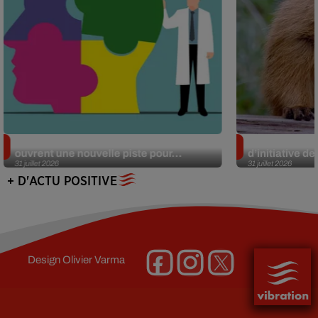
Alzheimer : des chercheurs japonais
Des marmottes
ouvrent une nouvelle piste pour...
d’initiative d
31 juillet 2026
31 juillet 2026
+ D'ACTU POSITIVE
Design
Olivier Varma