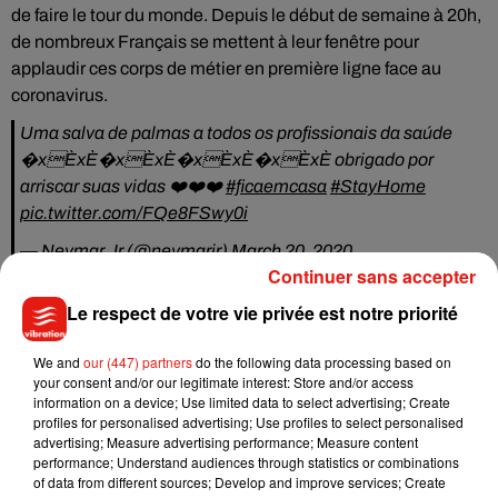
de faire le tour du monde. Depuis le début de semaine à 20h,
de nombreux Français se mettent à leur fenêtre pour
applaudir ces corps de métier en première ligne face au
coronavirus.
Uma salva de palmas a todos os profissionais da saúde
�xÈxÈ�xÈxÈ�xÈxÈ�xÈxÈ obrigado por
arriscar suas vidas ❤️❤️❤️
#ficaemcasa
#StayHome
pic.twitter.com/FQe8FSwy0i
— Neymar Jr (@neymarjr)
March 20, 2020
Continuer sans accepter
Le respect de votre vie privée est notre priorité
Musique
We and
our (447) partners
do the following data processing based on
your consent and/or our legitimate interest: Store and/or access
information on a device; Use limited data to select advertising; Create
profiles for personalised advertising; Use profiles to select personalised
Benny Blanco invite Selena Gomez et
advertising; Measure advertising performance; Measure content
Becky G sur son nouveau single
performance; Understand audiences through statistics or combinations
5 août 2026
of data from different sources; Develop and improve services; Create