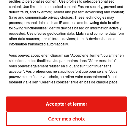
profiles to personalise content; Use profiles to select personalised
content; Use limited data to select content; Ensure security, prevent and
detect fraud, and fix errors; Deliver and present advertising and content;
Save and communicate privacy choices. These technologies may
process personal data such as IP address and browsing data to offer
Tiny Desk invite Charlie Puth pour une
following functionalities: Identify devices based on information actively
live session solaire
requested; Use precise geolocation data; Match and combine data from
4 août 2026
other data sources; Link different devices; Identify devices based on
information transmitted automatically.
Vous pouvez accepter en cliquant sur "Accepter et fermer", ou affiner en
sélectionnant les finalités et/ou partenaires dans "Gérer mes choix".
Ariana Grande prendra une pause après
Vous pouvez également refuser en cliquant sur "Continuer sans
sa tournée mondiale
accepter". Vos préférences ne s'appliqueront que pour ce site. Vous
4 août 2026
pouvez mettre à jour vos choix, ou retirer votre consentement à tout
moment via le lien "Gérer les cookies" situé en bas de chaque page.
Accepter et fermer
Grand Corps Malade emmène Styleto
en road-trip dans son nouveau clip
31 juillet 2026
Gérer mes choix