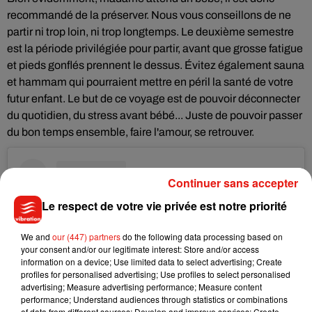
recommandé de la préserver. Nous vous conseillons de ne
partir ni trop loin, ni trop longtemps. Le deuxième semestre
est la période privilégiée pour partir, avant que grosse fatigue
et pieds gonflés prennent le dessus. Évitez également sauna
et hammam qui pourraient mettre en péril la santé de votre
futur enfant. Le but de ce voyage est de pouvoir déconnecter
du quotidien, du stress avant bébé... Juste de pouvoir passer
du bon temps ensemble, faire l'amour, se retrouver.
Continuer sans accepter
Le respect de votre vie privée est notre priorité
We and
our (447) partners
do the following data processing based on
your consent and/or our legitimate interest: Store and/or access
information on a device; Use limited data to select advertising; Create
profiles for personalised advertising; Use profiles to select personalised
advertising; Measure advertising performance; Measure content
performance; Understand audiences through statistics or combinations
of data from different sources; Develop and improve services; Create