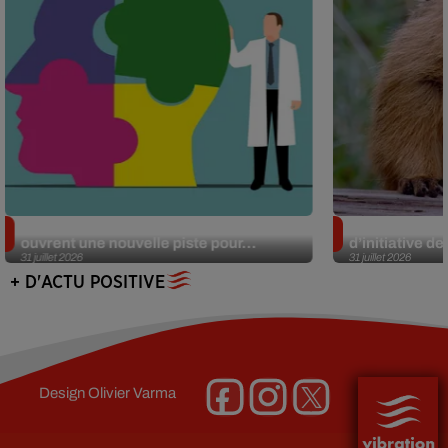
Alzheimer : des chercheurs japonais
Des marmottes
ouvrent une nouvelle piste pour...
d’initiative d
31 juillet 2026
31 juillet 2026
+ D'ACTU POSITIVE
Design
Olivier Varma