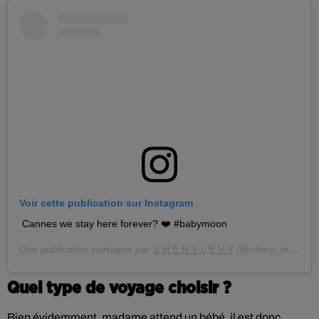
Voir cette publication sur Instagram
Cannes we stay here forever? ❤️ #babymoon
Une publication partagée par
S H E R Y L E V Y
(@shery_levy) le
Quel type de voyage choisir ?
Bien évidemment, madame attend un bébé, il est donc