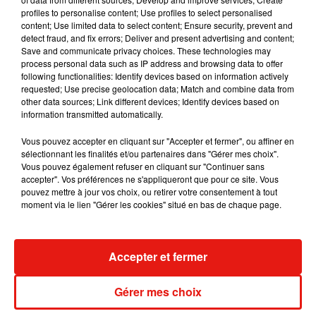
profiles to personalise content; Use profiles to select personalised
content; Use limited data to select content; Ensure security, prevent and
Voir cette publication sur Instagram
detect fraud, and fix errors; Deliver and present advertising and content;
Save and communicate privacy choices. These technologies may
Celebrating 30 weeks pregnant �xÈ�xÈ.Only 10 more
process personal data such as IP address and browsing data to offer
weeks until we get to finally meet you mi corazón
following functionalities: Identify devices based on information actively
requested; Use precise geolocation data; Match and combine data from
�xÈxÈ�x" #babymoon #maui #hawaii #kaanapalibeach
other data sources; Link different devices; Identify devices based on
#30weekspregnant #babyboy #soontobeparents
information transmitted automatically.
#bestvacayever #summer2019 #pregnantbelly #babybump
#keepgrowingbaby #loveyouwithallmyheart
Vous pouvez accepter en cliquant sur "Accepter et fermer", ou affiner en
sélectionnant les finalités et/ou partenaires dans "Gérer mes choix".
Une publication partagée par
Crhistina Abrego
(@crhistinaabrego) le
Vous pouvez également refuser en cliquant sur "Continuer sans
accepter". Vos préférences ne s'appliqueront que pour ce site. Vous
pouvez mettre à jour vos choix, ou retirer votre consentement à tout
moment via le lien "Gérer les cookies" situé en bas de chaque page.
Musique
Accepter et fermer
Gérer mes choix
Julien Lieb s’essaye à la vie de chatelain
dans son nouveau clip