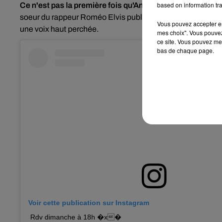
based on information tra
Ce n'est pas la première fois qu'Angèle exprime son adm
soeur du rappeur Roméo Elvis publiait déjà une reprise de
Vous pouvez accepter en 
une
voix haut perchée.
mes choix". Vous pouvez
ce site. Vous pouvez met
bas de chaque page.
Voir cette publication sur Instagram
Rdv dimanche à 18h �x�