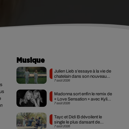
Musique
Julien Lieb s’essaye à la vie de
chatelain dans son nouveau
7 août 2026
clip
ls
lus
Madonna sort enfin le remix de
e
« Love Sensation » avec Kylie
7 août 2026
Minogue
on
Tayc et Didi B dévoilent le
single le plus dansant de
7 août 2026
l’année