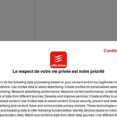
Contin
Le respect de votre vie privée est notre priorité
ers
do the following data processing based on your consent and/or our legitimate int
ide, merci
device; Use limited data to select advertising; Create profiles for personalised adver
�xÈ️‍�xR�
vertising; Measure advertising performance; Measure content performance; Unders
ns of data from different sources; Develop and improve services; Create profiles to 
alised content; Use limited data to select content; Ensure security, prevent and detect
ertising and content; Save and communicate privacy choices. These technologies
 2020 à 11 :42 PDT
and browsing data to offer following functionalities: Identify devices based on infor
eolocation data; Match and combine data from other data sources; Link different de