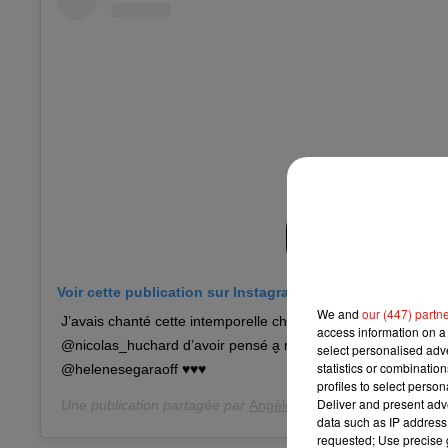
Voir cette publication sur Instagram
We and
our (447) partn
J’avais chanté cette intemporelle chanson d’amour pour la pr
access information on a 
@nicolas_huchard d’avoir pensé a̬ moi, merci @p90.615 ♥️
select personalised ad
statistics or combinatio
@helenesegaraoff ♥️♥️♥️
profiles to select person
Deliver and present adv
Une publication partagée par
Angèle
(@angele_vl) le
1 Juil.
data such as IP address 
requested; Use precise g