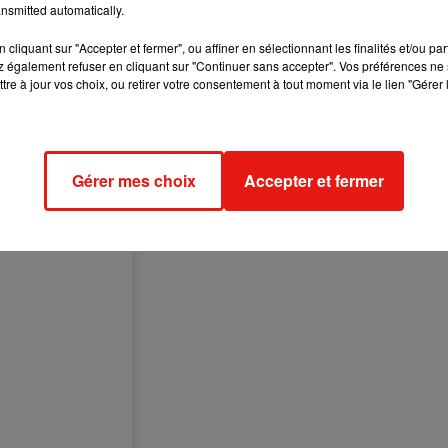
nsmitted automatically.
iration pour la chanteuse de 49 ans
. En septembre dernier,
la
 la mythique chanson, enfant
, avec des quenottes en moins et
cliquant sur "Accepter et fermer", ou affiner en sélectionnant les finalités et/ou pa
 également refuser en cliquant sur "Continuer sans accepter". Vos préférences ne 
tre à jour vos choix, ou retirer votre consentement à tout moment via le lien "Gérer 
Gérer mes choix
Accepter et fermer