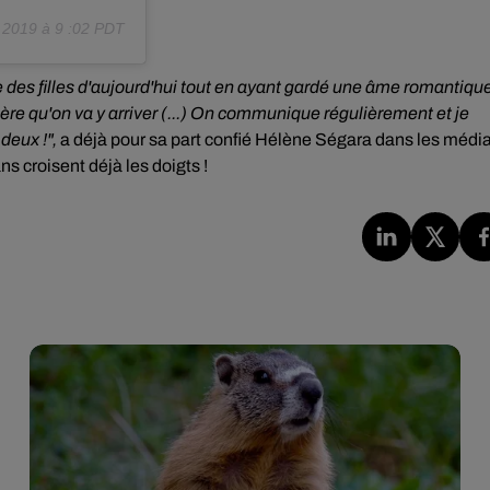
 2019 à 9 :02 PDT
bre des filles d'aujourd'hui tout en ayant gardé une âme romantiqu
père qu'on va y arriver (...) On communique régulièrement et je
 deux !",
a déjà pour sa part confié
Hélène Ségara dans les médi
ns croisent déjà les doigts !