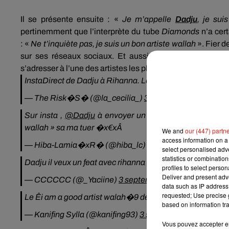
Il se présente ensuite :
«
Je m’appelle
Dadju
, je suis
pertinemment que l’interprète du tube
Diamonds
n’a cer
:
«
Ne t’inquiète pas, je suis un bon artiste
wallah
».
Fier d
sur ses réseaux sociaux.
Et aussitôt, les internautes 
s’adresser à l’une des artistes les plus célèbres de la planè
InstaDirect de Dadju à Rihanna. Le "wallah" ça m'a mis
— The Risk�S� (@la_cecilia_)
3 septembre 2018
Sur insta ,
@Dadju
à envoyer un message à Rihanna pour f
wallah » sa ma tuer �x€xÂ
We and
our (447) partn
access information on a 
— Hiba-Lamia�xR� (@hiba_lc)
2 septembre 2018
select personalised ad
statistics or combinatio
profiles to select person
Deliver and present adv
— CCCCCC (@_Yaciine)
3 septembre 2018
data such as IP address 
requested; Use precise g
Le Êi am a good artist walah�9 de
@Dadju
a Rihanna j
based on information tra
— Kanifing Sylla (@kanifing93)
3 septembre 2018
Vous pouvez accepter en 