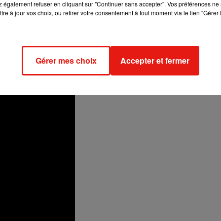
 également refuser en cliquant sur "Continuer sans accepter". Vos préférences ne 
tre à jour vos choix, ou retirer votre consentement à tout moment via le lien "Gérer 
nna
, son grand frère,
Maître
Gims
a quant à lui déjà le contact de
ines, il se murmure que l’interprète de
La Même
et
Rihanna
ai
s pour l’heure, aucune date de sortie n’a été annoncée par 
Gérer mes choix
Accepter et fermer
 se réaliser,
Dadju
rend hommage aux femmes et à sa mam
e
(vidéo ci-dessous)
.