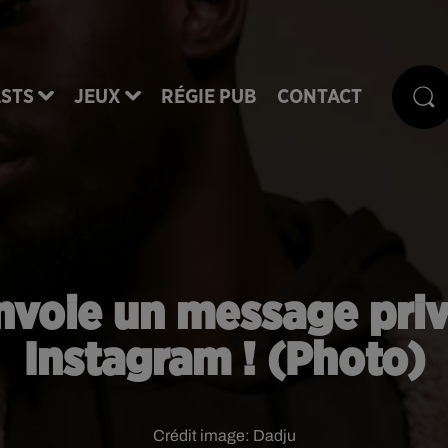
STS
JEUX
RÉGIE PUB
CONTACT
voie un message priv
Instagram ! (Photo)
Crédit image:
Dadju