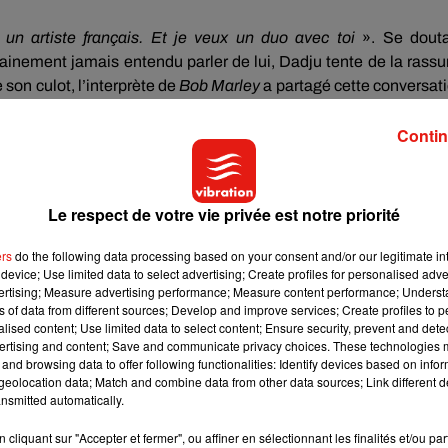
 un artiste français.
Et je veux un duo avec toi
».
Se dout
tainement jamais entendu parler de lui,
Dadju
tente de la rassu
e son culot, l’interprète de
Bob Marley
a partagé cette conversat
ont commenté son initiative, mais surtout sa manière légère
Contin
te.
e à terre �x€x€x€x€xÂ
pic.twitter.com/oBg1Wh8jH1
Le respect de votre vie privée est notre priorité
aire un feat, à la fin il lui a dit « Don’t worry im a good art
ers
do the following data processing based on your consent and/or our legitimate int
device; Use limited data to select advertising; Create profiles for personalised adver
vertising; Measure advertising performance; Measure content performance; Unders
ns of data from different sources; Develop and improve services; Create profiles to 
Dadju il veux un feat avec rihanna il lui a dit " don't worry l'm à good artist wallah"�xܭ
alised content; Use limited data to select content; Ensure security, prevent and detect
ertising and content; Save and communicate privacy choices. These technologies
and browsing data to offer following functionalities: Identify devices based on infor
eolocation data; Match and combine data from other data sources; Link different de
en peu plus �x€x€xÈ�x€xÂ
nsmitted automatically.
cliquant sur "Accepter et fermer", ou affiner en sélectionnant les finalités et/ou pa