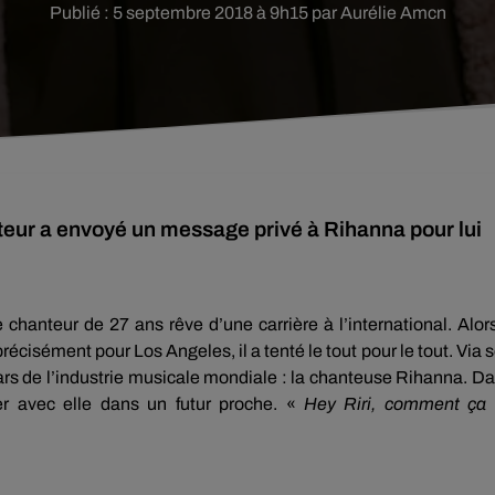
Publié : 5 septembre 2018 à 9h15 par Aurélie Amcn
anteur a envoyé un message privé à Rihanna pour lui
e chanteur
de
27
ans
rêve d’une carrière à l’international.
Alor
 précisément pour
Los
Angeles, il a tenté le tout pour le tout.
Via 
ars de l’industrie musicale mondiale :
la chanteuse
Rihanna
.
Da
er avec elle dans un futur proche.
«
Hey
Riri
, comment ça 