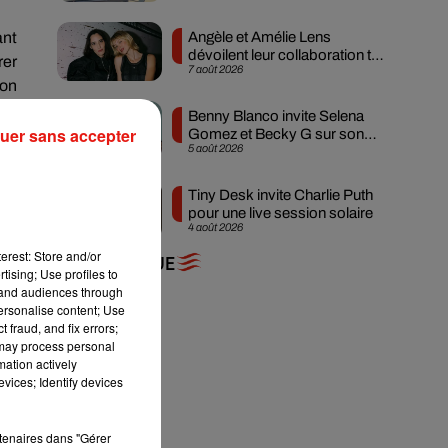
Angèle et Amélie Lens
ant
dévoilent leur collaboration tant
rer
7 août 2026
attendue
ion
 de
Benny Blanco invite Selena
uer sans accepter
Gomez et Becky G sur son
5 août 2026
nouveau single
Tiny Desk invite Charlie Puth
pour une live session solaire
ist
4 août 2026
erest: Store and/or
+ DE MUSIQUE
tising; Use profiles to
tand audiences through
personalise content; Use
 fraud, and fix errors;
 may process personal
mation actively
vices; Identify devices
rtenaires dans "Gérer