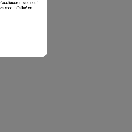
s'appliqueront que pour
les cookies" situé en
 la
ent
les
an