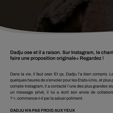
Dadju ose et il a raison. Sur Instagram, le ch
faire une proposition originale⬦ Regardez !
Dans la vie, il faut oser.
Et ça,
Dadju
l’a bien compris.
L
quelques heures de s’envoler pour les Etats-Unis, et plus
compte
Instagram
, il a contacté l’une des plus
grandes
st
un message privé, il lui a écrit son envie de collabor
?
»,
commence-t-il par la saluer poliment.
DADJU
N’A PAS FROID AUX YEUX