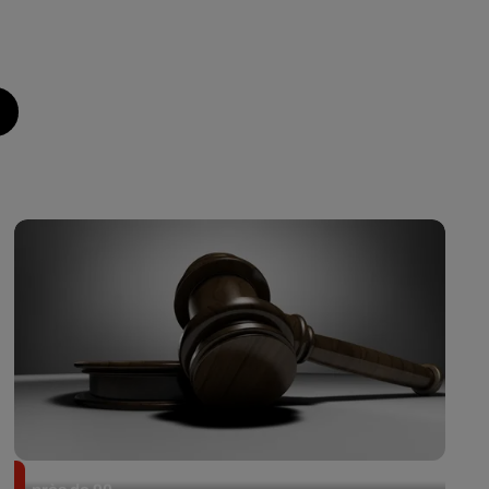
Il achète une veste 3 dollars en friperie et la revend