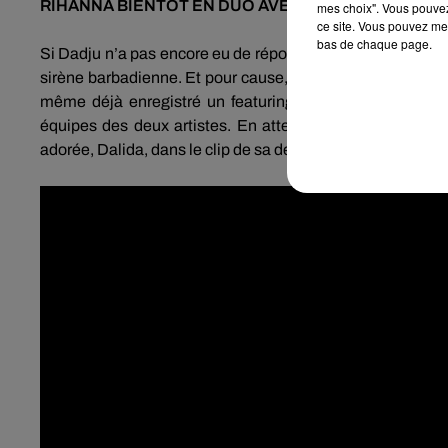
RIHANNA
BIENTÔT EN DUO AVEC MAÎTRE
GIMS
mes choix". Vous pouvez
ce site. Vous pouvez met
bas de chaque page.
Si
Dadju
n’a pas encore eu de réponse de la part de
Riha
sirène barbadienne.
Et pour cause, depuis plusieurs sema
même déjà enregistré un
featuring
intitulé
Fuentes
.
Mai
équipes des deux artistes.
En attendant de voir son rêve
adorée, Dalida, dans le clip de sa dernière chanson,
Lionn