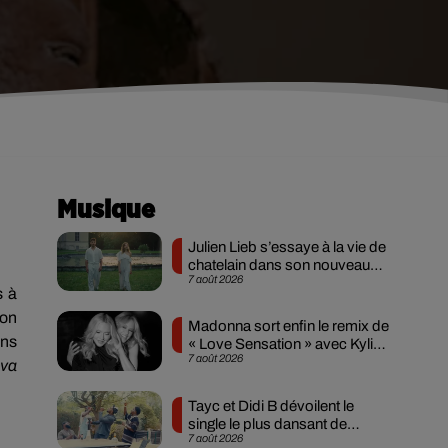
Musique
Julien Lieb s’essaye à la vie de
chatelain dans son nouveau
7 août 2026
clip
s à
son
Madonna sort enfin le remix de
ns
« Love Sensation » avec Kylie
7 août 2026
Minogue
va
Tayc et Didi B dévoilent le
single le plus dansant de
7 août 2026
l’année