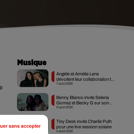
Musique
Angèle et Amélie Lens
dévoilent leur collaboration tant
7 août 2026
attendue
19
Benny Blanco invite Selena
Gomez et Becky G sur son
5 août 2026
nouveau single
Tiny Desk invite Charlie Puth
uer sans accepter
pour une live session solaire
4 août 2026