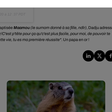
zvous
020 à 12 :37 PDT
baptisée
Maamou
(le surnom donné à sa fille, ndlr)
, Dadju adres
C'est p'tête pour ça qu'c'est plus facile, pour moi, de pouvoir te
tte vie, tu es ma première réussite"
. Un papa en or !