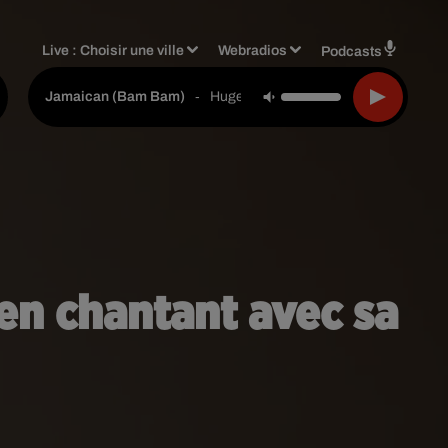
Live :
Choisir une ville
Webradios
Podcasts
-
Hugel & Solto (fr)
Jamaican (bam Bam)
 en chantant avec sa