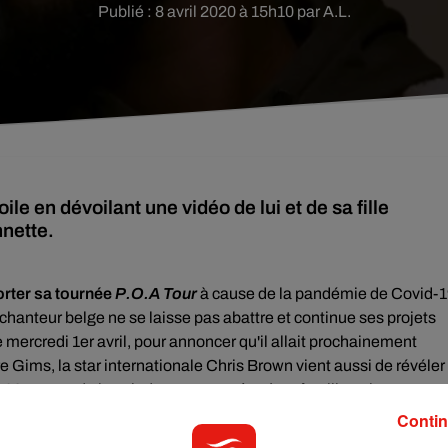
Publié : 8 avril 2020 à 15h10 par A.L.
ile en dévoilant une vidéo de lui et de sa fille
nette.
orter sa tournée
P.O.A Tour
à cause de la pandémie de Covid-
 chanteur belge ne se laisse pas abattre et continue ses projets
ce mercredi 1er avril, pour annoncer qu'il allait prochainement
ère Gims, la star internationale Chris Brown vient aussi de révéler
 28 ans garde les pieds sur terre grâce à sa famille qui reste
Contin