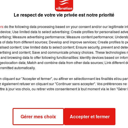
our la seconde fois, Dadju vient de faire le buzz en postant une
Le respect de votre vie privée est notre priorité
Maamou commence à maîtriser les ambiances
", a ainsi écrit
née
née en octobre 2017.
ers
do the following data processing based on your consent and/or our legitimate int
device; Use limited data to select advertising; Create profiles for personalised adver
vertising; Measure advertising performance; Measure content performance; Unders
ns of data from different sources; Develop and improve services; Create profiles to 
alised content; Use limited data to select content; Ensure security, prevent and detect
ertising and content; Save and communicate privacy choices. These technologies
and browsing data to offer following functionalities: Identify devices based on infor
eolocation data; Match and combine data from other data sources; Link different de
nsmitted automatically.
cliquant sur "Accepter et fermer", ou affiner en sélectionnant les finalités et/ou pa
 également refuser en cliquant sur "Continuer sans accepter". Vos préférences ne 
tre à jour vos choix, ou retirer votre consentement à tout moment via le lien "Gérer 
Gérer mes choix
Accepter et fermer