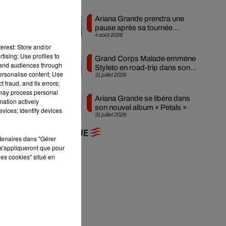
Ariana Grande prendra une
pause après sa tournée
4 août 2026
mondiale
erest: Store and/or
tising; Use profiles to
Grand Corps Malade emmène
tand audiences through
Styleto en road-trip dans son
personalise content; Use
31 juillet 2026
nouveau clip
 fraud, and fix errors;
 may process personal
Ariana Grande se libère dans
mation actively
son nouvel album « Petals »
vices; Identify devices
31 juillet 2026
+ DE MUSIQUE
rtenaires dans "Gérer
s'appliqueront que pour
les cookies" situé en