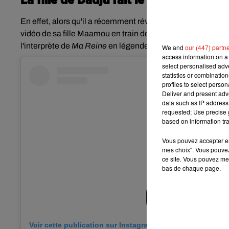
La fille de Dadju fait le buzz
En effet, alors qu'il a récemment révélé être devenu papa p
vidéo de sa fille Maamou en train de chanter à ses côtés. "
l'interprète de
Ma Reine
en légende, très fier de sa fille aî
We and
our (447) partn
access information on a 
select personalised ad
statistics or combinatio
profiles to select person
Deliver and present adv
data such as IP address 
requested; Use precise g
based on information tra
Vous pouvez accepter en 
mes choix". Vous pouvez
ce site. Vous pouvez met
bas de chaque page.
Voir cette publication sur Instagram