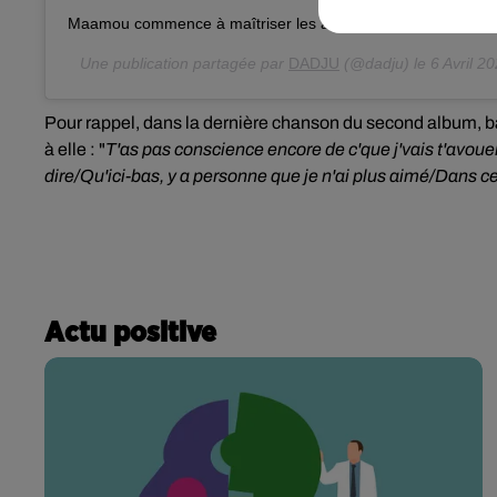
Maamou commence à maîtriser les ambiances... #restezche
Une publication partagée par
DADJU
(@dadju) le
6 Avril 2
Pour rappel, d
ans la dernière chanson du second album, 
à elle : "
T'as pas conscience encore de c'que j'vais t'avouer/
dire/Qu'ici-bas, y a personne que je n'ai plus aimé/Dans ce
Actu positive