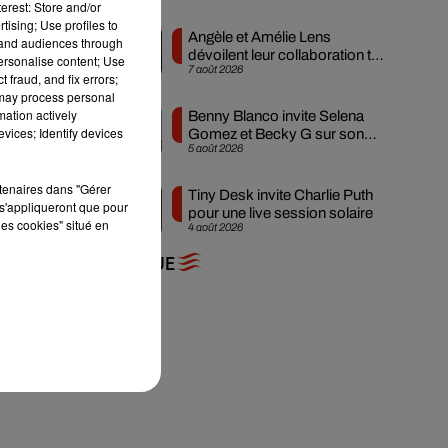
erest: Store and/or
tising; Use profiles to
Angèle et Amélie Lens
tand audiences through
dévoilent leur collaboration tant
personalise content; Use
7 août 2026
attendue
 fraud, and fix errors;
 may process personal
mation actively
Benny Blanco invite Selena
vices; Identify devices
Gomez et Becky G sur son
5 août 2026
nouveau single
rtenaires dans "Gérer
Tiny Desk invite Charlie Puth
s'appliqueront que pour
pour une live session solaire
les cookies" situé en
4 août 2026
+ DE MUSIQUE