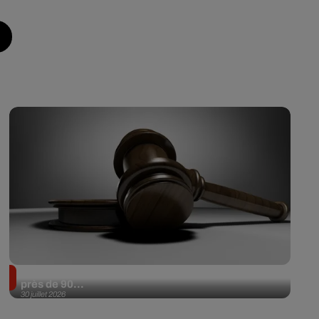
Il achète une veste 3 dollars en friperie et la revend
près de 90...
30 juillet 2026