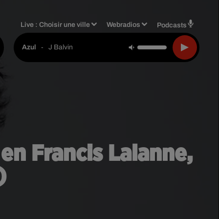
Live :
Choisir une ville
Webradios
Podcasts
-
J Balvin
Azul
n Francis Lalanne,
)