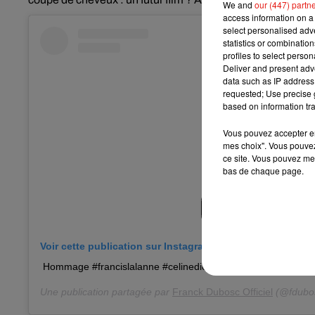
We and
our (447) partn
access information on a 
select personalised ad
statistics or combinatio
profiles to select person
Deliver and present adv
data such as IP address 
requested; Use precise g
based on information tra
Vous pouvez accepter en 
mes choix". Vous pouvez
ce site. Vous pouvez met
bas de chaque page.
Voir cette publication sur Instagram
Hommage #francislalanne #celinedion #connerie
Une publication partagée par
Franck Dubosc Officiel
(@fdubosc