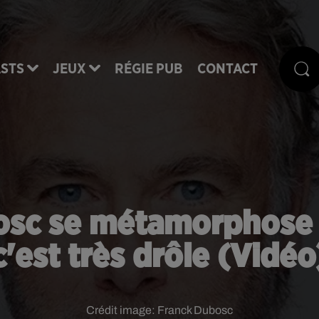
STS
JEUX
RÉGIE PUB
CONTACT
sc se métamorphose e
c'est très drôle (Vidéo
Crédit image:
Franck Dubosc