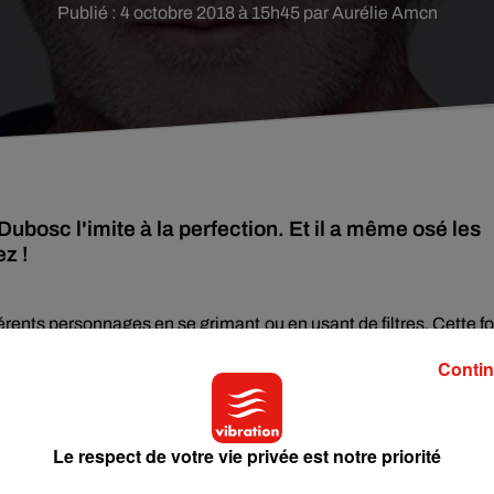
Publié : 4 octobre 2018 à 15h45 par Aurélie Amcn
Dubosc l'imite à la perfection. Et il a même osé les
ez !
érents personnages en se grimant ou en usant de filtres.
Cette fo
e.
Et pour cela, il a eu recourt à de longues extensions capillaires
Contin
e et plutôt convaincante de la chanson
Pense A Moi Comme 
ellent », s’exclament d’ailleurs quelques fans dans l
Le respect de votre vie privée est notre priorité
 pas comme « le roi de l’imitation ».
Mais alors, pourquoi une te