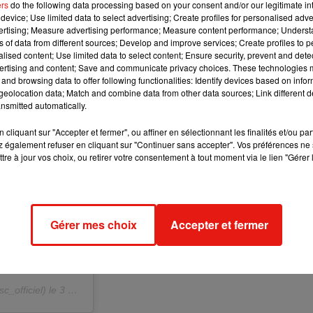
ers
do the following data processing based on your consent and/or our legitimate int
device; Use limited data to select advertising; Create profiles for personalised adver
vertising; Measure advertising performance; Measure content performance; Unders
ns of data from different sources; Develop and improve services; Create profiles to 
alised content; Use limited data to select content; Ensure security, prevent and detect
ertising and content; Save and communicate privacy choices. These technologies
and browsing data to offer following functionalities: Identify devices based on infor
eolocation data; Match and combine data from other data sources; Link different de
nsmitted automatically.
cliquant sur "Accepter et fermer", ou affiner en sélectionnant les finalités et/ou pa
 également refuser en cliquant sur "Continuer sans accepter". Vos préférences ne 
tre à jour vos choix, ou retirer votre consentement à tout moment via le lien "Gérer 
Gérer mes choix
Accepter et fermer
_officiel) le
3 Oct. 2018 à 5 :26 PDT