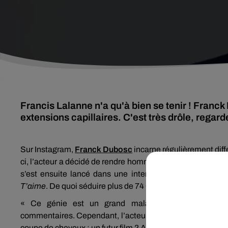
Francis Lalanne n'a qu'à bien se tenir ! Franck 
extensions capillaires. C'est très drôle, regard
Sur
Instagram
,
Franck
Dubosc
incarne régulièrement diff
ci, l’acteur a décidé de rendre hommage à Francis Lalann
s’est ensuite lancé dans une interprétation passionné
T’aime
.
De quoi séduire plus de 74 000 internautes.
« Ce génie est un grand malade » ou encore « Exc
commentaires.
Cependant, l’acteur de 54 ans ne se définit
coupe de cheveux :
un futur film ?
Affaire à suivre…