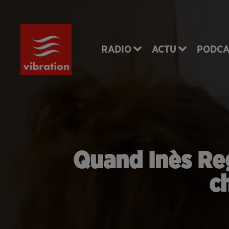
RADIO
ACTU
PODCA
Quand Inès Reg 
c