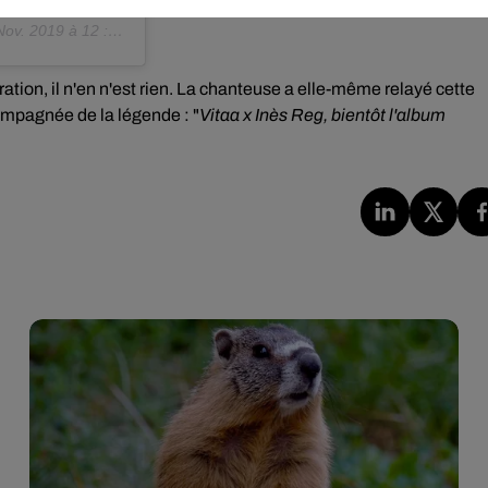
v. 2019 à 12 :38 PST
ération, il n'en n'est rien. La chanteuse a elle-même relayé cette
ompagnée de la légende :
"
Vitaa x Inès Reg, bientôt l'album