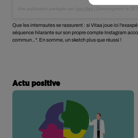
Une publication partagée par
Ines Reg
(@inesregmec) le
25 No
Que les internautes se rassurent : si Vitaa joue ici l'exasp
séquence hilarante sur son propre compte Instagram acc
commun...
". En somme, un sketch plus que réussi !
Actu positive