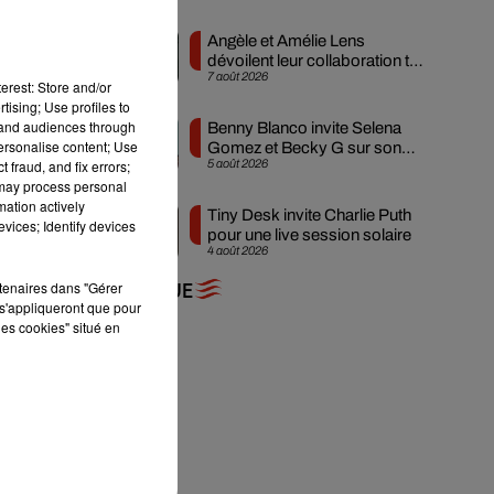
se
Angèle et Amélie Lens
dévoilent leur collaboration tant
7 août 2026
attendue
erest: Store and/or
tising; Use profiles to
tand audiences through
Benny Blanco invite Selena
personalise content; Use
Gomez et Becky G sur son
 fraud, and fix errors;
5 août 2026
nouveau single
 may process personal
mation actively
Tiny Desk invite Charlie Puth
vices; Identify devices
pour une live session solaire
4 août 2026
rtenaires dans "Gérer
+ DE MUSIQUE
s'appliqueront que pour
les cookies" situé en