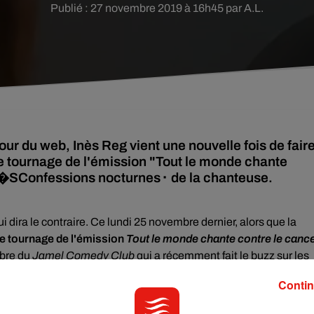
Publié : 27 novembre 2019 à 16h45 par A.L.
 tour du web, Inès Reg vient une nouvelle fois de fair
r le tournage de l'émission "Tout le monde chante
re �SConfessions nocturnes⬝ de la chanteuse.
ui dira le contraire. Ce lundi 25 novembre dernier, alors que la
le tournage de l'émission
Tout le monde chante contre le canc
bre du
Jamel Comedy Club
qui a récemment fait le buzz sur les
ourné en compagnie de son mari Kevin Debonne, est venue frapper
Contin
'humoriste
a tendu un piège à
Vitaa
:
la jeune femme a
toqué à l
e du clip
Confession Nocturne
s
dans laquelle la chanteuse