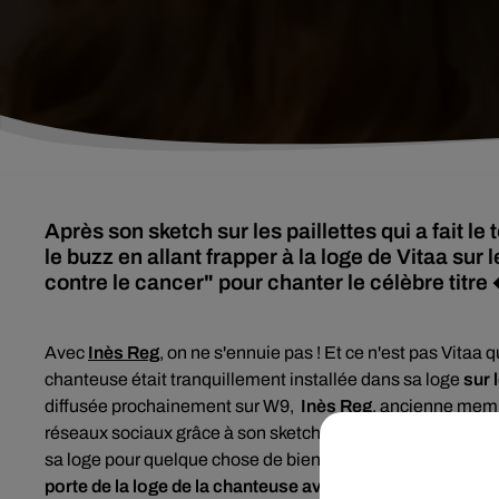
Après son sketch sur les paillettes qui a fait le
le buzz en allant frapper à la loge de Vitaa su
contre le cancer" pour chanter le célèbre tit
Avec
Inès Reg
, on ne s'ennuie pas ! Et ce n'est pas Vitaa q
chanteuse était tranquillement installée dans sa loge
sur 
diffusée prochainement sur W9,
Inès Reg
, ancienne mem
réseaux sociaux grâce à son sketch sur les "paillettes" t
sa loge pour quelque chose de bien particulier... En effet,
l
porte de la loge de la chanteuse avant de rejouer la scèn