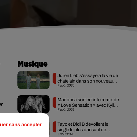
e
Musique
Julien Lieb s’essaye à la vie de
chatelain dans son nouveau
7 août 2026
clip
Madonna sort enfin le remix de
er
« Love Sensation » avec Kylie
7 août 2026
Minogue
 à
uer sans accepter
Tayc et Didi B dévoilent le
a
single le plus dansant de
7 août 2026
l’année