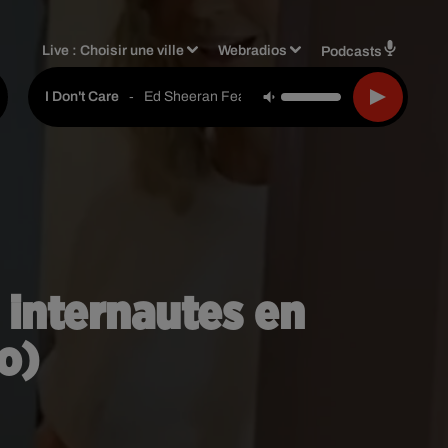
Live :
Choisir une ville
Webradios
Podcasts
-
Ed Sheeran Feat. Justin Bieber
I Don't Care
s internautes en
o)