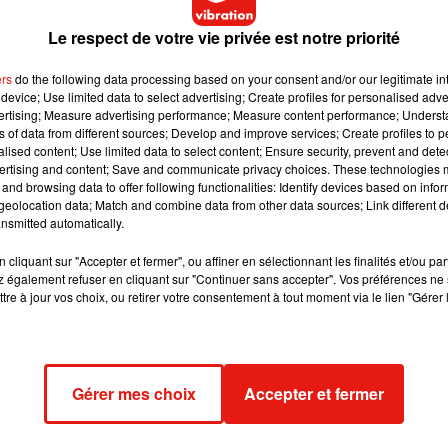
ue tu fous là? J’te croyais chez ton père mais tu te fous de moi.
Le respect de votre vie privée est notre priorité
 face à Vitaa qui a l'air très surprise. Ensuite, l'humoriste s'est mi
inisse par lui claquer définitivement la porte au nez.
ers
do the following data processing based on your consent and/or our legitimate int
device; Use limited data to select advertising; Create profiles for personalised adver
vertising; Measure advertising performance; Measure content performance; Unders
ns of data from different sources; Develop and improve services; Create profiles to 
alised content; Use limited data to select content; Ensure security, prevent and detect
ertising and content; Save and communicate privacy choices. These technologies
and browsing data to offer following functionalities: Identify devices based on infor
eolocation data; Match and combine data from other data sources; Link different de
nsmitted automatically.
cliquant sur "Accepter et fermer", ou affiner en sélectionnant les finalités et/ou pa
 également refuser en cliquant sur "Continuer sans accepter". Vos préférences ne 
tre à jour vos choix, ou retirer votre consentement à tout moment via le lien "Gérer 
Gérer mes choix
Accepter et fermer
be �x"ÈxÈ❤️