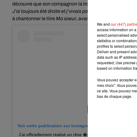
découvre que son compagnon la trompe.
"Mais qu’est-ce q
J’ai toujours été droite et j’vivais pour toi"
, a-t-elle chanté,
à chantonner le titre
Ma soeur
, avant que
la chanteuse ne f
We and
our (447) partn
access information on a 
select personalised ad
statistics or combinatio
profiles to select person
Deliver and present adv
data such as IP address 
requested; Use precise g
based on information tra
Vous pouvez accepter en 
mes choix". Vous pouvez
ce site. Vous pouvez met
bas de chaque page.
Voir cette publication sur Instagram
J’ai officiellement réalisé un rêve �xÂ @vitaa t’es une bom