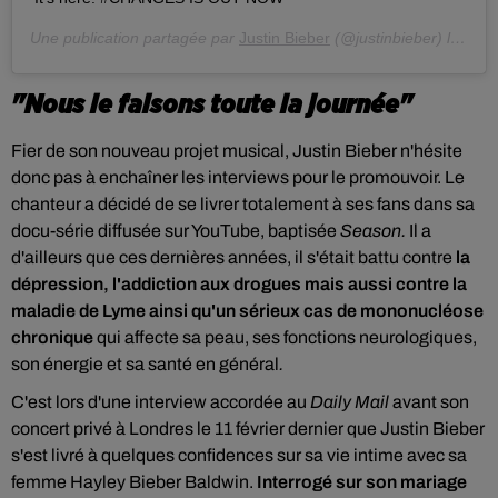
Une publication partagée par
Justin Bieber
(@justinbieber) le
13 F
"Nous le faisons toute la journée"
Fier de son nouveau projet musical, Justin Bieber n'hésite
donc pas à enchaîner les interviews pour le promouvoir. Le
chanteur
a décidé de se livrer totalement à ses fans dans sa
docu-série diffusée sur YouTube, baptisée
Season.
Il
a
d'ailleurs que ces dernières années, il
s'était battu contre
la
dépression, l'addiction aux drogues mais aussi contre la
maladie de Lyme ainsi qu'
un sérieux cas de mononucléose
chronique
qui affecte sa peau, ses fonctions neurologiques,
son énergie et sa santé en général
.
C'est lors d'une interview accordée au
Daily Mail
avant son
concert privé à Londres le 11 février dernier que Justin Bieber
s'est livré à quelques confidences sur sa vie intime avec sa
femme Hayley Bieber Baldwin.
Interrogé sur son mariage