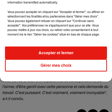
information transmitted automatically.
Vous pouvez accepter en cliquant sur "Accepter et fermer", ou affiner en
Voir cette publication sur Instagram
sélectionnant les finalités et/ou partenaires dans "Gérer mes choix".
Vous pouvez également refuser en cliquant sur "Continuer sans
Opposites attract
accepter". Vos préférences ne s'appliqueront que pour ce site. Vous
pouvez mettre à jour vos choix, ou retirer votre consentement à tout
Une publication partagée par
Justin Bieber
(@justinbieber) le
31 J
moment via le lien "Gérer les cookies" situé en bas de chaque page.
Justin Bieber s'est ensuite confié sur leurs autres activités.
"
Nous aimons regarder des films, nous aimons Netflix et
Accepter et fermer
nous détendre, mais
nous faisons certainement plus que
ça
", a-t-il révélé. "
Être marié est tellement génial. Je vous le
Gérer mes choix
dis, mais ne vous méprenez pas, le mariage n'est pas facile.
C'est quelque chose pour lequel vous devez travailler (...)
Vous devez choisir d'être patient avec cette personne, de
l'aimer, d'être gentil avec cette personne et cela demande du
travail. C'est puissant. C'est vraiment, vraiment incroyable
",
a-t-il conclu.