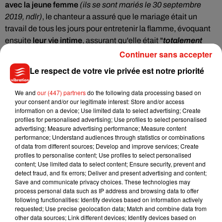
avec la jeune femme
(ils se sont mariés le 30 septembre
2019, ndlr)
,
le chanteur
a assuré que le mariage était un
travail de tous les jours pour entretenir la flamme, évoquant
ensuite
leur vie intime
, assurant qu'elle était "
totalement
folle
"
. "
Alors, quand je suis avec ma femme, nous
Continuer sans accepter
aimons...
Vous pouvez deviner ce que nous faisons toute la
Le respect de votre vie privée est notre priorité
journée
", a-t-il dans un premier temps déclaré avant
d'ajouter : "
Ça devient assez fou. C'est tout ce que nous
We and
our (447) partners
do the following data processing based on
faisons
".
your consent and/or our legitimate interest: Store and/or access
information on a device; Use limited data to select advertising; Create
profiles for personalised advertising; Use profiles to select personalised
advertising; Measure advertising performance; Measure content
performance; Understand audiences through statistics or combinations
of data from different sources; Develop and improve services; Create
profiles to personalise content; Use profiles to select personalised
content; Use limited data to select content; Ensure security, prevent and
detect fraud, and fix errors; Deliver and present advertising and content;
Save and communicate privacy choices. These technologies may
process personal data such as IP address and browsing data to offer
following functionalities: Identify devices based on information actively
requested; Use precise geolocation data; Match and combine data from
other data sources; Link different devices; Identify devices based on