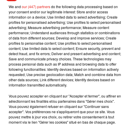
11 titres d'origine, une nouvelle pochette, des photos
We and
our (447) partners
do the following data processing based on
your consent and/or our legitimate interest: Store and/or access
inédites au format polaroïd et trois chansons en
information on a device; Use limited data to select advertising; Create
acoustique
:
Habibi
,
Evidemment
et
Dans mes bras
.
profiles for personalised advertising; Use profiles to select personalised
advertising; Measure advertising performance; Measure content
performance; Understand audiences through statistics or combinations
of data from different sources; Develop and improve services; Create
profiles to personalise content; Use profiles to select personalised
Musique
content; Use limited data to select content; Ensure security, prevent and
detect fraud, and fix errors; Deliver and present advertising and content;
Save and communicate privacy choices. These technologies may
process personal data such as IP address and browsing data to offer
Julien Lieb s’essaye à la vie de chatelain
following functionalities: Identify devices based on information actively
dans son nouveau clip
requested; Use precise geolocation data; Match and combine data from
7 août 2026
other data sources; Link different devices; Identify devices based on
information transmitted automatically.
Vous pouvez accepter en cliquant sur "Accepter et fermer", ou affiner en
sélectionnant les finalités et/ou partenaires dans "Gérer mes choix".
Vous pouvez également refuser en cliquant sur "Continuer sans
Madonna sort enfin le remix de « Love
accepter". Vos préférences ne s'appliqueront que pour ce site. Vous
Sensation » avec Kylie Minogue
pouvez mettre à jour vos choix, ou retirer votre consentement à tout
7 août 2026
moment via le lien "Gérer les cookies" situé en bas de chaque page.