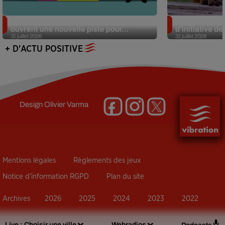
Alzheimer : des chercheurs japonais
Des marmottes
ouvrent une nouvelle piste pour...
d’initiative d
31 juillet 2026
31 juillet 2026
+ D'ACTU POSITIVE
Design
Olivier Varma
Mentions légales
Règlements des jeux
Notice d’information RGPD
Plan du site
Archives
2026
2025
2024
2023
2022
Live :
Choisir une ville
Webradios