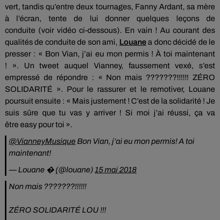
vert, tandis qu’entre deux tournages, Fanny Ardant, sa mère
à l’écran, tente de lui donner quelques leçons de
conduite
(voir vidéo ci-dessous)
.
En vain !
Au courant des
qualités de conduite de son ami,
Louane
a donc décidé de le
presser :
« Bon Vian, j’ai eu mon permis !
À toi maintenant
!
».
Un tweet auquel Vianney, faussement vexé, s’est
empressé de répondre :
« Non
mais
???????!!!!!!
ZÉRO
SOLIDARITÉ ».
Pour le rassurer et le remotiver, Louane
poursuit ensuite :
« Mais justement !
C’est de la solidarité !
Je
suis sûre que tu vas y arriver !
Si
moi j’ai réussi, ça va
être
easy
pour toi ».
@VianneyMusique
Bon Vian, j’ai eu mon permis! A toi
maintenant!
— Louane �ܾ (@louane)
15 mai 2018
Non mais ???????!!!!!!
ZÉRO SOLIDARITÉ LOU !!!