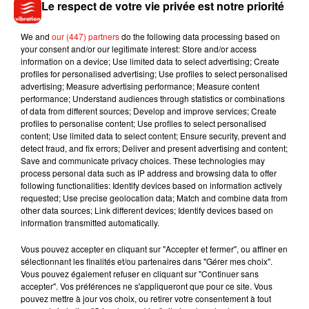
le
choix
…
Je te donne des leçons de conduite si tu veux
».
Le respect de votre vie privée est notre priorité
We and
our (447) partners
do the following data processing based on
your consent and/or our legitimate interest: Store and/or access
information on a device; Use limited data to select advertising; Create
profiles for personalised advertising; Use profiles to select personalised
advertising; Measure advertising performance; Measure content
performance; Understand audiences through statistics or combinations
of data from different sources; Develop and improve services; Create
profiles to personalise content; Use profiles to select personalised
content; Use limited data to select content; Ensure security, prevent and
detect fraud, and fix errors; Deliver and present advertising and content;
Save and communicate privacy choices. These technologies may
process personal data such as IP address and browsing data to offer
following functionalities: Identify devices based on information actively
requested; Use precise geolocation data; Match and combine data from
other data sources; Link different devices; Identify devices based on
information transmitted automatically.
Vous pouvez accepter en cliquant sur "Accepter et fermer", ou affiner en
sélectionnant les finalités et/ou partenaires dans "Gérer mes choix".
Vous pouvez également refuser en cliquant sur "Continuer sans
accepter". Vos préférences ne s'appliqueront que pour ce site. Vous
pouvez mettre à jour vos choix, ou retirer votre consentement à tout