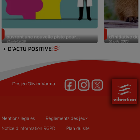
Alzheimer : des chercheurs japonais
Des marmottes
ouvrent une nouvelle piste pour...
d’initiative d
31 juillet 2026
31 juillet 2026
+ D'ACTU POSITIVE
Design
Olivier Varma
Mentions légales
Règlements des jeux
Notice d’information RGPD
Plan du site