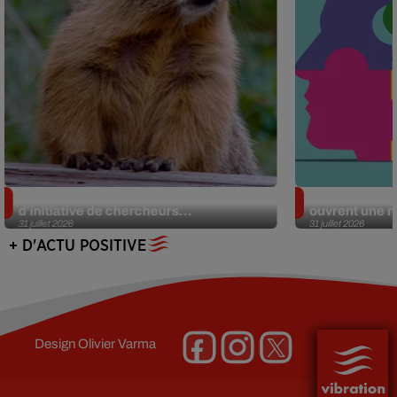
Des marmottes sur OnlyFans : la drôle
Alzheimer : d
d’initiative de chercheurs...
ouvrent une no
31 juillet 2026
31 juillet 2026
+ D'ACTU POSITIVE
Design
Olivier Varma