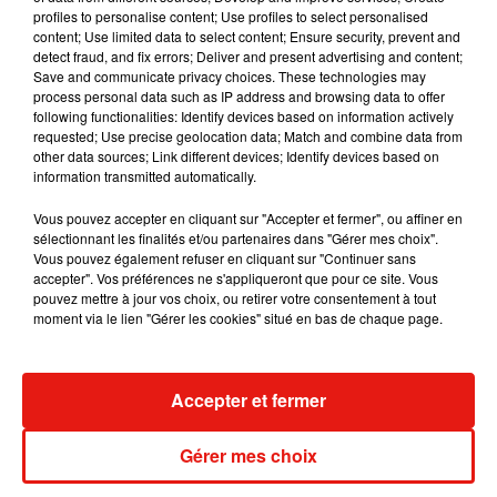
5 août 2026
profiles to personalise content; Use profiles to select personalised
content; Use limited data to select content; Ensure security, prevent and
detect fraud, and fix errors; Deliver and present advertising and content;
Save and communicate privacy choices. These technologies may
process personal data such as IP address and browsing data to offer
Tiny Desk invite Charlie Puth pour une
following functionalities: Identify devices based on information actively
live session solaire
requested; Use precise geolocation data; Match and combine data from
4 août 2026
other data sources; Link different devices; Identify devices based on
information transmitted automatically.
Vous pouvez accepter en cliquant sur "Accepter et fermer", ou affiner en
sélectionnant les finalités et/ou partenaires dans "Gérer mes choix".
Vous pouvez également refuser en cliquant sur "Continuer sans
Ariana Grande prendra une pause après
accepter". Vos préférences ne s'appliqueront que pour ce site. Vous
sa tournée mondiale
pouvez mettre à jour vos choix, ou retirer votre consentement à tout
4 août 2026
moment via le lien "Gérer les cookies" situé en bas de chaque page.
Accepter et fermer
Grand Corps Malade emmène Styleto
en road-trip dans son nouveau clip
31 juillet 2026
Gérer mes choix