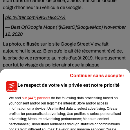
était dans un camion de police, a alors réalisé un double
doigt d'honneur au véhicule de Google.
pic.twitter.com/j9KHHkZCA4
— Best Of Google Maps (@BestOfGoogleMap)
November
12, 2020
La photo, diffusée sur le site Google Street View, fait
aujourd'hui le buzz. Bien qu'elle ait été récemment révélée,
la prise de vue remonte au mois d’août 2019. Heureusement
pour lui
, le visage du policier ainsi que la plaque
minéralogique du véhicule ont été floutés.
Continuer sans accepter
Le respect de votre vie privée est notre priorité
We and
our (447) partners
do the following data processing based on
Musique
your consent and/or our legitimate interest: Store and/or access
information on a device; Use limited data to select advertising; Create
profiles for personalised advertising; Use profiles to select personalised
advertising; Measure advertising performance; Measure content
Benny Blanco invite Selena Gomez et
performance; Understand audiences through statistics or combinations
Becky G sur son nouveau single
of data from different sources; Develop and improve services; Create