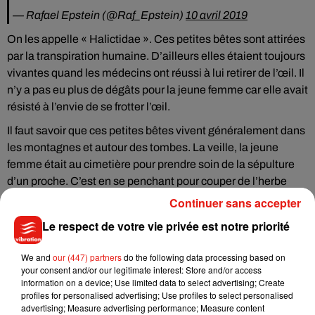
— Rafael Epstein (@Raf_Epstein)
10 avril 2019
On les appelle « Halictidae ». Ces petites bêtes sont attirées
par la transpiration humaine. D’ailleurs elles étaient toujours
vivantes quand les médecins ont réussi à lui retirer de l’œil. Il
n’y a pas eu plus de dégâts pour la jeune femme car elle avait
résisté à l’envie de se frotter l’œil.
Il faut savoir que ces petites bêtes vivent généralement dans
les montagnes et autour des tombes. La veille, la jeune
femme était au cimetière pour prendre soin de la sépulture
d’un proche. C’est en se penchant pour couper de l’herbe
qu’elle avait alors senti quelque chose dans son œil, pensant
Continuer sans accepter
à un mauvais coup de vent.
Le respect de votre vie privée est notre priorité
We and
our (447) partners
do the following data processing based on
your consent and/or our legitimate interest: Store and/or access
information on a device; Use limited data to select advertising; Create
Musique
profiles for personalised advertising; Use profiles to select personalised
advertising; Measure advertising performance; Measure content