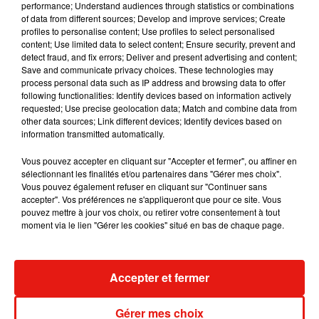
performance; Understand audiences through statistics or combinations
of data from different sources; Develop and improve services; Create
Julien Lieb s’essaye à la vie de chatelain
profiles to personalise content; Use profiles to select personalised
dans son nouveau clip
content; Use limited data to select content; Ensure security, prevent and
7 août 2026
detect fraud, and fix errors; Deliver and present advertising and content;
Save and communicate privacy choices. These technologies may
process personal data such as IP address and browsing data to offer
following functionalities: Identify devices based on information actively
requested; Use precise geolocation data; Match and combine data from
Madonna sort enfin le remix de « Love
other data sources; Link different devices; Identify devices based on
Sensation » avec Kylie Minogue
information transmitted automatically.
7 août 2026
Vous pouvez accepter en cliquant sur "Accepter et fermer", ou affiner en
sélectionnant les finalités et/ou partenaires dans "Gérer mes choix".
Vous pouvez également refuser en cliquant sur "Continuer sans
accepter". Vos préférences ne s'appliqueront que pour ce site. Vous
Tayc et Didi B dévoilent le single le plus
pouvez mettre à jour vos choix, ou retirer votre consentement à tout
dansant de l’année
moment via le lien "Gérer les cookies" situé en bas de chaque page.
7 août 2026
Accepter et fermer
Angèle et Amélie Lens dévoilent leur
Gérer mes choix
collaboration tant attendue