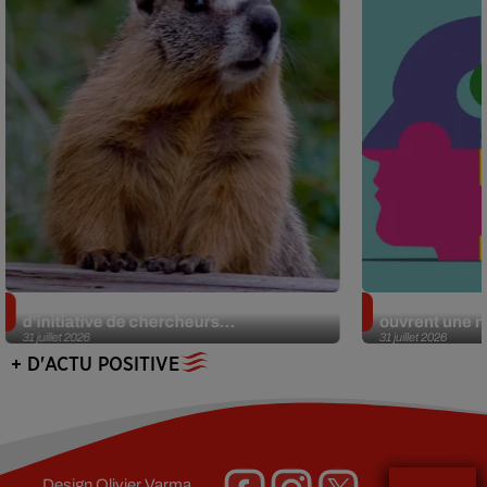
Des marmottes sur OnlyFans : la drôle
Alzheimer : d
d’initiative de chercheurs...
ouvrent une no
31 juillet 2026
31 juillet 2026
+ D'ACTU POSITIVE
Design
Olivier Varma