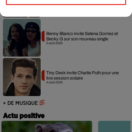
7 août 2026
Benny Blanco invite Selena Gomez et
Becky G sur son nouveau single
5 août 2026
Tiny Desk invite Charlie Puth pour une
live session solaire
4 août 2026
+ DE MUSIQUE
Actu positive