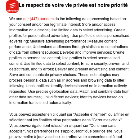
Le respect de votre vie privée est notre priorité
votre jardin. Attention à ne pas replanter l'arbre
immédiatement. Cela causerait un écart chaud/ froid trop
We and
our (447) partners
do the following data processing based on
important, néfaste pour le conifère. Avant de le planter de
your consent and/or our legitimate interest: Store and/or access
nouveau, stockez votre sapin dans un lieu intermédiare
information on a device; Use limited data to select advertising; Create
profiles for personalised advertising; Use profiles to select personalised
comme un garage, et donnez lui quelques jours de répis
advertising; Measure advertising performance; Measure content
surtout s'il y a du gel.
performance; Understand audiences through statistics or combinations
of data from different sources; Develop and improve services; Create
profiles to personalise content; Use profiles to select personalised
content; Use limited data to select content; Ensure security, prevent and
detect fraud, and fix errors; Deliver and present advertising and content;
Musique
Save and communicate privacy choices. These technologies may
process personal data such as IP address and browsing data to offer
following functionalities: Identify devices based on information actively
requested; Use precise geolocation data; Match and combine data from
other data sources; Link different devices; Identify devices based on
Julien Lieb s’essaye à la vie de chatelain
information transmitted automatically.
dans son nouveau clip
7 août 2026
Vous pouvez accepter en cliquant sur "Accepter et fermer", ou affiner en
sélectionnant les finalités et/ou partenaires dans "Gérer mes choix".
Vous pouvez également refuser en cliquant sur "Continuer sans
accepter". Vos préférences ne s'appliqueront que pour ce site. Vous
pouvez mettre à jour vos choix, ou retirer votre consentement à tout
Madonna sort enfin le remix de « Love