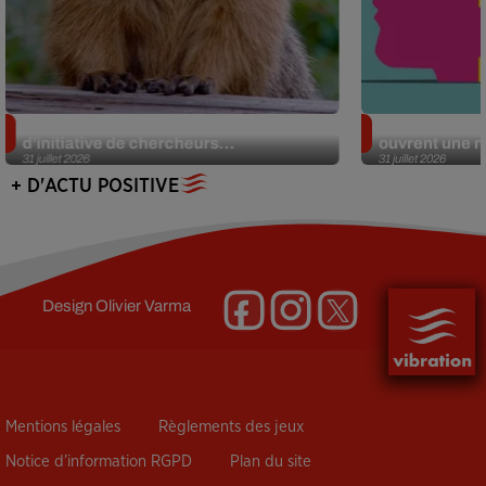
Des marmottes sur OnlyFans : la drôle
Alzheimer : d
d’initiative de chercheurs...
ouvrent une no
31 juillet 2026
31 juillet 2026
+ D'ACTU POSITIVE
Design
Olivier Varma
Mentions légales
Règlements des jeux
Notice d’information RGPD
Plan du site