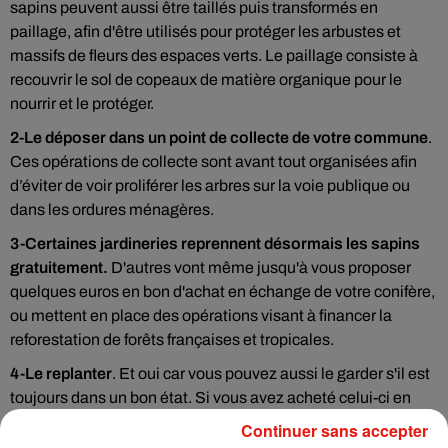
sapins peuvent aussi être taillés puis transformés en
paillage, afin d'être utilisés pour protéger les arbustes et
massifs de fleurs des espaces verts. Le paillage consiste à
recouvrir le sol de copeaux de matière organique pour le
nourrir et le protéger.
2-Le déposer dans un point de collecte de votre commune
.
Ces opérations de collecte sont avant tout organisées afin
d’éviter de voir proliférer les arbres sur la voie publique ou
dans les ordures ménagères.
3-Certaines jardineries reprennent désormais les sapins
gratuitement.
D'autres vont même jusqu'à vous proposer
quelques euros en bon d'achat en échange de votre conifère,
ou mettent en place des opérations visant à financer la
reforestation de forêts françaises et tropicales.
4-Le replanter
. Et oui car vous pouvez aussi le garder s'il est
toujours dans un bon état. Si vous avez acheté celui-ci en
pot, en motte ou en container, et que vous disposez d'un
Continuer sans accepter
espace suffisant, vous pouvez replanter votre sapin dans