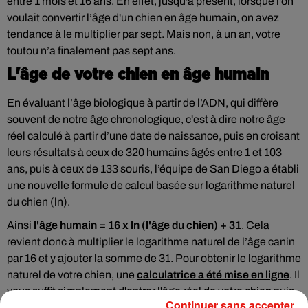
entre 1 mois et 16 ans. En effet, jusqu'à présent, lorsque l'on
voulait convertir l’âge d'un chien en âge humain, on avez
tendance à le multiplier par sept. Mais non, à un an, votre
toutou n’a finalement pas sept ans.
L'âge de votre chien en âge humain
En évaluant l’âge biologique à partir de l’ADN, qui diffère
souvent de notre âge chronologique, c'est à dire notre âge
réel calculé à partir d’une date de naissance, puis en croisant
leurs résultats à ceux de 320 humains âgés entre 1 et 103
ans, puis à ceux de 133 souris, l’équipe de San Diego a établi
une nouvelle formule de calcul
basée sur logarithme naturel
du chien (ln)
.
Ainsi
l'âge humain = 16 x ln (l'âge du chien) + 31
.
Cela
revient donc à multiplier le logarithme naturel de l’âge canin
par 16 et y ajouter la somme de 31.
Pour obtenir le logarithme
naturel de votre chien, une
calculatrice a été mise en ligne
. Il
vous suffit simplement d'entrer l'âge réel de votre chien
puis
Continuer sans accepter
de cliquer sur "Calculate". Vous obtiendrez ainsi un long