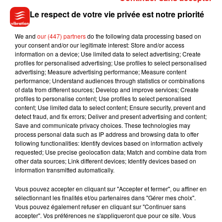
chiffre, correspondant au logarithme. Il vous suffira ensuite
Le respect de votre vie privée est notre priorité
de multiplier ce logarithme par 16 puis d’y ajouter 31 pour
avoir son âge en version humaine. Du coup, selon cette
We and
our (447) partners
do the following data processing based on
your consent and/or our legitimate interest: Store and/or access
méthode, un chien âgé d’un an correspond à un homme ou
information on a device; Use limited data to select advertising; Create
une femme âgé(e) de 31 ans, un chien de cinq ans à un
profiles for personalised advertising; Use profiles to select personalised
humain de 57 ans et de huit ans à une personne de 64 ans. Et
advertising; Measure advertising performance; Measure content
performance; Understand audiences through statistics or combinations
vous, quel âge à votre toutout ?
of data from different sources; Develop and improve services; Create
profiles to personalise content; Use profiles to select personalised
content; Use limited data to select content; Ensure security, prevent and
detect fraud, and fix errors; Deliver and present advertising and content;
Save and communicate privacy choices. These technologies may
Musique
process personal data such as IP address and browsing data to offer
following functionalities: Identify devices based on information actively
requested; Use precise geolocation data; Match and combine data from
other data sources; Link different devices; Identify devices based on
Julien Lieb s’essaye à la vie de chatelain
information transmitted automatically.
dans son nouveau clip
7 août 2026
Vous pouvez accepter en cliquant sur "Accepter et fermer", ou affiner en
sélectionnant les finalités et/ou partenaires dans "Gérer mes choix".
Vous pouvez également refuser en cliquant sur "Continuer sans
accepter". Vos préférences ne s'appliqueront que pour ce site. Vous