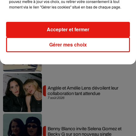
pouvez mettre à jour vos choix, ou retirer votre consentement à tout
moment via le lien "Gérer les cookies" situé en bas de chaque page.
Madonna sort enfin le remix de « Love
Sensation » avec Kylie Minogue
7 août 2026
Accepter et fermer
Gérer mes choix
Tayc et Didi B dévoilent le single le plus
dansant de l’année
7 août 2026
Angèle et Amélie Lens dévoilent leur
collaboration tant attendue
7 août 2026
Benny Blanco invite Selena Gomez et
Becky G sur son nouveau single