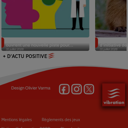
Alzheimer : des chercheurs japonais
Des marmottes
ouvrent une nouvelle piste pour...
d’initiative d
31 juillet 2026
31 juillet 2026
+ D'ACTU POSITIVE
Design
Olivier Varma
Mentions légales
Règlements des jeux