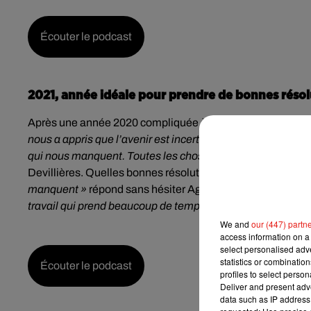
Écouter le podcast
2021, année idéale pour prendre de bonnes résol
Après une année 2020 compliquée à tout point de vue, l’an
nous a appris que l’avenir est incertain. 2021 est donc l’a
qui nous manquent. Toutes les choses qu’on ne fait jamais, 
Devillières. Quelles bonnes résolutions choisir ?
« Prendre
manquent »
répond sans hésiter Agnès Devillières.
« Mais
travail qui prend beaucoup de temps, mais prendre soin de 
We and
our (447) partn
access information on a 
select personalised ad
statistics or combinatio
Écouter le podcast
profiles to select person
Deliver and present adv
data such as IP address 