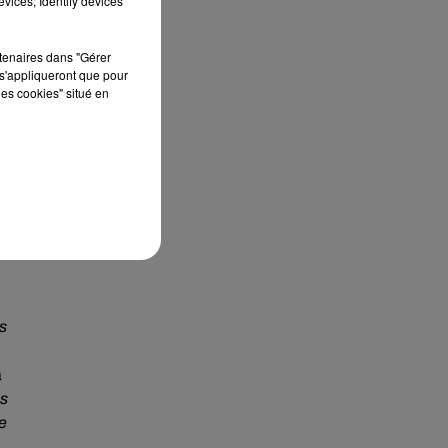
vices; Identify devices
rtenaires dans "Gérer
s'appliqueront que pour
les cookies" situé en
ent
s
à
es
de