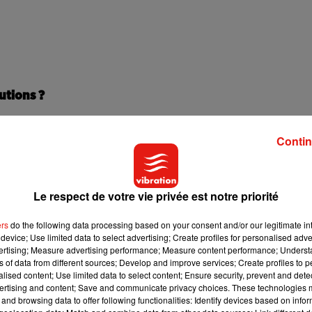
utions ?
née 2021 qui arrive peut servir à
se remettre en question.
« 202
Contin
nnée ou jamais où l’on peut se mobiliser et renouer avec des cho
c’est l’année parfaite pour les mettre en œuvre ! »
, confie Agnè
 des nouvelles et aller à la rencontre des gens qui nous
 aussi prendre soin de soi. On est souvent très occupés, avec un
Le respect de votre vie privée est notre priorité
soi est important. »
ers
do the following data processing based on your consent and/or our legitimate int
device; Use limited data to select advertising; Create profiles for personalised adver
vertising; Measure advertising performance; Measure content performance; Unders
ns of data from different sources; Develop and improve services; Create profiles to 
alised content; Use limited data to select content; Ensure security, prevent and detect
ertising and content; Save and communicate privacy choices. These technologies
and browsing data to offer following functionalities: Identify devices based on infor