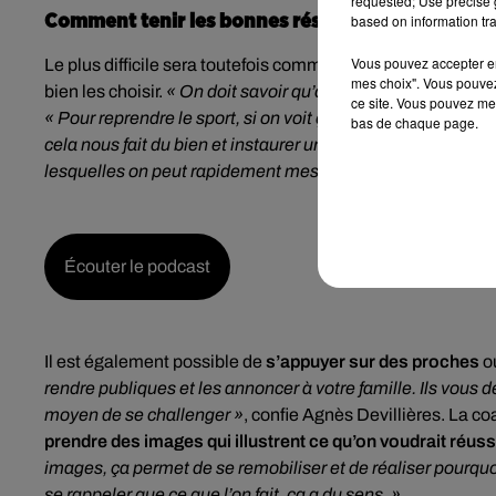
requested; Use precise g
based on information tra
Comment tenir les bonnes résolutions ?
Vous pouvez accepter en 
Le plus difficile sera toutefois comme chaque année de
te
mes choix". Vous pouvez
bien les choisir.
« On doit savoir qu’on va gagner quelque c
ce site. Vous pouvez met
« Pour reprendre le sport, si on voit ça comme une contrai
bas de chaque page.
cela nous fait du bien et instaurer un système de récompe
lesquelles on peut rapidement mesurer les bienfaits. »
Il e
Écouter le podcast
Il est également possible de
s’appuyer sur des proches
ou
rendre publiques et les annoncer à votre famille. Ils vous
moyen de se challenger »
, confie Agnès Devillières. La co
prendre des images qui illustrent ce qu’on voudrait réuss
images, ça permet de se remobiliser et de réaliser pourquoi
se rappeler que ce que l’on fait, ça a du sens. »