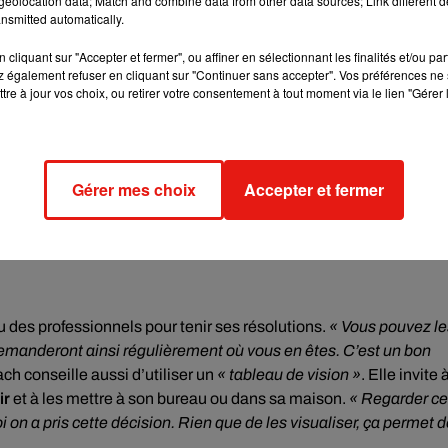
eolocation data; Match and combine data from other data sources; Link different de
nsmitted automatically.
cliquant sur "Accepter et fermer", ou affiner en sélectionnant les finalités et/ou pa
nir les bonnes résolutions sur la durée
. Pour réussir, il faut déjà
 également refuser en cliquant sur "Continuer sans accepter". Vos préférences ne 
hose avec, et ne pas se priver »
, explique Agnès Devillières.
tre à jour vos choix, ou retirer votre consentement à tout moment via le lien "Gérer 
nte, ça va être compliqué. Il faut plutôt se demander à quel mom
nses. Les bonnes résolutions qu’on garde sont celles pour
st conseillé aussi d’avoir
un objectif précis.
Gérer mes choix
Accepter et fermer
 des professionnels pour tenir ses résolutions.
« Vous pouvez le
 demanderont ainsi régulièrement où vous en êtes. C’est un bon
ach conseille aussi d’utiliser un
« tableau de vision »
. Elle invite 
ir
et à les mettre à son bureau ou dans sa maison.
« Regarder c
 on a pris cette décision. Rien que de les visualiser, ça permet 