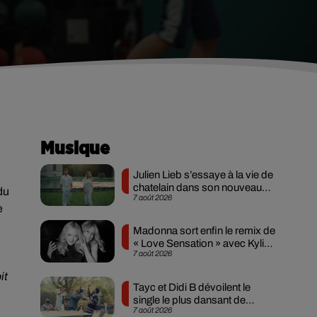
Musique
Julien Lieb s’essaye à la vie de
chatelain dans son nouveau
du
7 août 2026
clip
e
Madonna sort enfin le remix de
« Love Sensation » avec Kylie
7 août 2026
Minogue
it
Tayc et Didi B dévoilent le
single le plus dansant de
7 août 2026
l’année