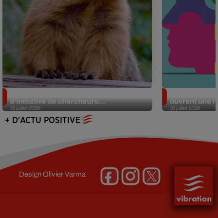
Des marmottes sur OnlyFans : la drôle
Alzheimer : d
d’initiative de chercheurs...
ouvrent une no
31 juillet 2026
31 juillet 2026
+ D'ACTU POSITIVE
Design
Olivier Varma