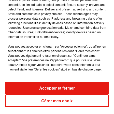
content; Use limited data to select content; Ensure security, prevent and
detect fraud, and fix errors; Deliver and present advertising and content;
Save and communicate privacy choices. These technologies may
process personal data such as IP address and browsing data to offer
Madonna sort enfin le remix de « Love
following functionalities: Identify devices based on information actively
Sensation » avec Kylie Minogue
requested; Use precise geolocation data; Match and combine data from
7 août 2026
other data sources; Link different devices; Identify devices based on
information transmitted automatically.
Vous pouvez accepter en cliquant sur "Accepter et fermer", ou affiner en
sélectionnant les finalités et/ou partenaires dans "Gérer mes choix".
Tayc et Didi B dévoilent le single le plus
Vous pouvez également refuser en cliquant sur "Continuer sans
dansant de l’année
accepter". Vos préférences ne s'appliqueront que pour ce site. Vous
7 août 2026
pouvez mettre à jour vos choix, ou retirer votre consentement à tout
moment via le lien "Gérer les cookies" situé en bas de chaque page.
Angèle et Amélie Lens dévoilent leur
Accepter et fermer
collaboration tant attendue
7 août 2026
Gérer mes choix