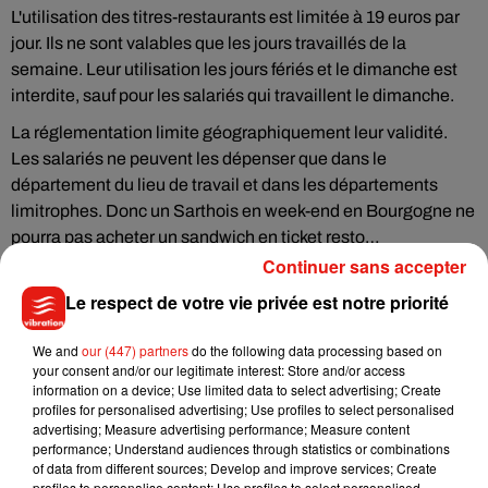
L'utilisation des titres-restaurants est limitée à 19 euros par
jour. Ils ne sont valables que les jours travaillés de la
semaine. Leur utilisation les jours fériés et le dimanche est
interdite, sauf pour les salariés qui travaillent le dimanche.
La réglementation limite géographiquement leur validité.
Les salariés ne peuvent les dépenser que dans le
département du lieu de travail et dans les départements
limitrophes. Donc un Sarthois en week-end en Bourgogne ne
pourra pas acheter un sandwich en ticket resto…
Continuer sans accepter
Le respect de votre vie privée est notre priorité
Musique
We and
our (447) partners
do the following data processing based on
your consent and/or our legitimate interest: Store and/or access
information on a device; Use limited data to select advertising; Create
profiles for personalised advertising; Use profiles to select personalised
Julien Lieb s’essaye à la vie de chatelain
advertising; Measure advertising performance; Measure content
dans son nouveau clip
performance; Understand audiences through statistics or combinations
7 août 2026
of data from different sources; Develop and improve services; Create
profiles to personalise content; Use profiles to select personalised