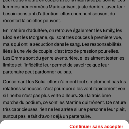
femmes prénommées Marie arrivent juste derrière, avec leur
besoin constant d’attention, elles cherchent souvent du
réconfort là où elles peuvent.
En matière d’adultère, on retrouve également les Emily, les
Elodie et les Morgane, qui sont très douces à première vue,
mais qui ont la séduction dans le sang. Les responsabilités
liées à une vie de couple, c’est trop de pression pour elles.
Les Emma sont du genre aventurière, elles aiment tester les
limites et l’infidélité leur permet de savoir ce que leur
partenaire peut pardonner, ou pas.
Concernant les Sofia, elles n’aiment tout simplement pas les
relations sérieuses, c’est pourquoi elles vont rapidement voir
si l’herbe n’est pas plus verte ailleurs. Sur la troisième
marche du podium, ce sont les Martine qui trônent. De nature
très capricieuses, rien ne les arrête si une personne leur plaît,
surtout pas le fait d’avoir déjà un partenaire.
Continuer sans accepter
C’est différent pour les Céline qui trouve dans l’infidélité un