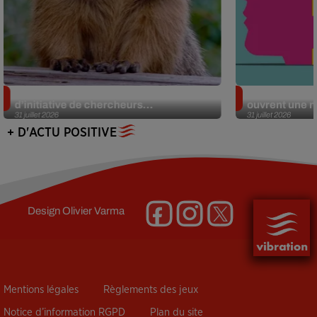
Des marmottes sur OnlyFans : la drôle
Alzheimer : d
d’initiative de chercheurs...
ouvrent une no
31 juillet 2026
31 juillet 2026
+ D'ACTU POSITIVE
Design
Olivier Varma
Mentions légales
Règlements des jeux
Notice d’information RGPD
Plan du site