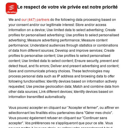
moyen de dire à leur partenaire de les lâcher un peu. Pour
Le respect de votre vie privée est notre priorité
finir, la palme d’or revient aux Manon ! Le prénom Manon est
le plus fréquent sur les sites de relations extraconjugales.
We and
our (447) partners
do the following data processing based on
Toujours dans le challenge, elles aiment séduire ceux
your consent and/or our legitimate interest: Store and/or access
information on a device; Use limited data to select advertising; Create
qu’elles ne peuvent pas avoir. Bien évidemment, le fait de
profiles for personalised advertising; Use profiles to select personalised
porter l’un de ces prénoms ne fait pas de vous une femme
advertising; Measure advertising performance; Measure content
infidèle, il ne faut pas faire de généralité !
performance; Understand audiences through statistics or combinations
of data from different sources; Develop and improve services; Create
profiles to personalise content; Use profiles to select personalised
content; Use limited data to select content; Ensure security, prevent and
detect fraud, and fix errors; Deliver and present advertising and content;
Save and communicate privacy choices. These technologies may
Musique
process personal data such as IP address and browsing data to offer
following functionalities: Identify devices based on information actively
requested; Use precise geolocation data; Match and combine data from
other data sources; Link different devices; Identify devices based on
Julien Lieb s’essaye à la vie de chatelain
information transmitted automatically.
dans son nouveau clip
7 août 2026
Vous pouvez accepter en cliquant sur "Accepter et fermer", ou affiner en
sélectionnant les finalités et/ou partenaires dans "Gérer mes choix".
Vous pouvez également refuser en cliquant sur "Continuer sans
accepter". Vos préférences ne s'appliqueront que pour ce site. Vous
pouvez mettre à jour vos choix, ou retirer votre consentement à tout