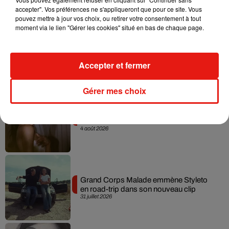
accepter". Vos préférences ne s'appliqueront que pour ce site. Vous
pouvez mettre à jour vos choix, ou retirer votre consentement à tout
moment via le lien "Gérer les cookies" situé en bas de chaque page.
Tiny Desk invite Charlie Puth pour une
live session solaire
4 août 2026
Accepter et fermer
Gérer mes choix
Ariana Grande prendra une pause après
sa tournée mondiale
4 août 2026
Grand Corps Malade emmène Styleto
en road-trip dans son nouveau clip
31 juillet 2026