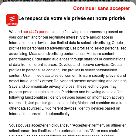
le sport parfait pour jeter un œil sur la marchandise avant de
Continuer sans accepter
commencer quoi que ce soit. Même avant de sortir
ensemble, le corps de votre partenaire n’aura plus de secret
Le respect de votre vie privée est notre priorité
pour vous. Le tennis peut aussi permettre des rencontres. Il
suffit de choisir le bon adversaire et de poser quelques
We and
our (447) partners
do the following data processing based on
your consent and/or our legitimate interest: Store and/or access
questions entre chaque set. Si vous préférez la « zen attitude
information on a device; Use limited data to select advertising; Create
», essayez le yoga. Dans cette ambiance apaisée, vous
profiles for personalised advertising; Use profiles to select personalised
craquerez peut-être sur votre voisin(e) de tapis !
advertising; Measure advertising performance; Measure content
performance; Understand audiences through statistics or combinations
Si vous en avez marre d’être célibataire, vous savez ce qu’il
of data from different sources; Develop and improve services; Create
vous reste à faire !
profiles to personalise content; Use profiles to select personalised
content; Use limited data to select content; Ensure security, prevent and
detect fraud, and fix errors; Deliver and present advertising and content;
Save and communicate privacy choices. These technologies may
process personal data such as IP address and browsing data to offer
following functionalities: Identify devices based on information actively
Musique
requested; Use precise geolocation data; Match and combine data from
other data sources; Link different devices; Identify devices based on
information transmitted automatically.
Benny Blanco invite Selena Gomez et
Vous pouvez accepter en cliquant sur "Accepter et fermer", ou affiner en
Becky G sur son nouveau single
sélectionnant les finalités et/ou partenaires dans "Gérer mes choix".
5 août 2026
Vous pouvez également refuser en cliquant sur "Continuer sans