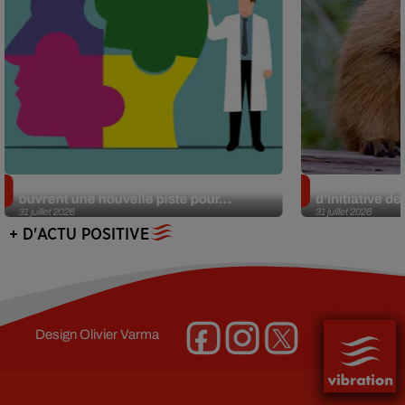
Alzheimer : des chercheurs japonais
Des marmottes
ouvrent une nouvelle piste pour...
d’initiative d
31 juillet 2026
31 juillet 2026
+ D'ACTU POSITIVE
Design
Olivier Varma