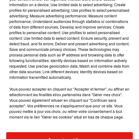
information on a device; Use limited data to select advertising; Create
profiles for personalised advertising; Use profiles to select personalised
advertising; Measure advertising performance; Measure content
performance; Understand audiences through statistics or combinations
Musique
of data from different sources; Develop and improve services; Create
profiles to personalise content; Use profiles to select personalised
content; Use limited data to select content; Ensure security, prevent and
detect fraud, and fix errors; Deliver and present advertising and content;
Julien Lieb s’essaye à la vie de chatelain
Save and communicate privacy choices. These technologies may
dans son nouveau clip
process personal data such as IP address and browsing data to offer
7 août 2026
following functionalities: Identify devices based on information actively
requested; Use precise geolocation data; Match and combine data from
other data sources; Link different devices; Identify devices based on
information transmitted automatically.
Madonna sort enfin le remix de « Love
Vous pouvez accepter en cliquant sur "Accepter et fermer", ou affiner en
Sensation » avec Kylie Minogue
sélectionnant les finalités et/ou partenaires dans "Gérer mes choix".
7 août 2026
Vous pouvez également refuser en cliquant sur "Continuer sans
accepter". Vos préférences ne s'appliqueront que pour ce site. Vous
pouvez mettre à jour vos choix, ou retirer votre consentement à tout
moment via le lien "Gérer les cookies" situé en bas de chaque page.
Tayc et Didi B dévoilent le single le plus
dansant de l’année