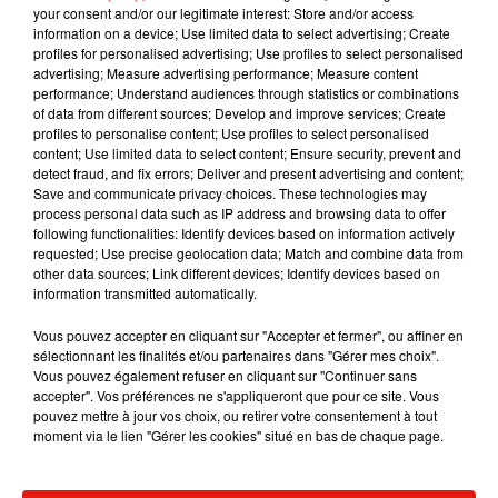
your consent and/or our legitimate interest: Store and/or access
dansant de l’année
information on a device; Use limited data to select advertising; Create
7 août 2026
profiles for personalised advertising; Use profiles to select personalised
advertising; Measure advertising performance; Measure content
performance; Understand audiences through statistics or combinations
of data from different sources; Develop and improve services; Create
profiles to personalise content; Use profiles to select personalised
Angèle et Amélie Lens dévoilent leur
content; Use limited data to select content; Ensure security, prevent and
collaboration tant attendue
detect fraud, and fix errors; Deliver and present advertising and content;
7 août 2026
Save and communicate privacy choices. These technologies may
process personal data such as IP address and browsing data to offer
following functionalities: Identify devices based on information actively
requested; Use precise geolocation data; Match and combine data from
other data sources; Link different devices; Identify devices based on
information transmitted automatically.
Benny Blanco invite Selena Gomez et
Becky G sur son nouveau single
5 août 2026
Vous pouvez accepter en cliquant sur "Accepter et fermer", ou affiner en
sélectionnant les finalités et/ou partenaires dans "Gérer mes choix".
Vous pouvez également refuser en cliquant sur "Continuer sans
accepter". Vos préférences ne s'appliqueront que pour ce site. Vous
pouvez mettre à jour vos choix, ou retirer votre consentement à tout
moment via le lien "Gérer les cookies" situé en bas de chaque page.
Tiny Desk invite Charlie Puth pour une
live session solaire
4 août 2026