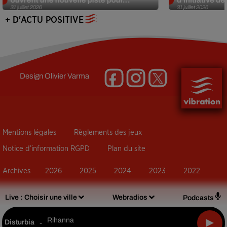
31 juillet 2026
31 juillet 2026
+ D'ACTU POSITIVE
Design
Olivier Varma
Mentions légales
Règlements des jeux
Notice d’information RGPD
Plan du site
Archives
2026
2025
2024
2023
2022
Live :
Choisir une ville
Webradios
Podcasts
Rihanna
Disturbia
-