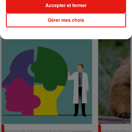
Accepter et fermer
+ DE MUSIQUE
Gérer mes choix
Actu positive
Alzheimer : des chercheurs japonais
Des marmottes
ouvrent une nouvelle piste pour...
d’initiative d