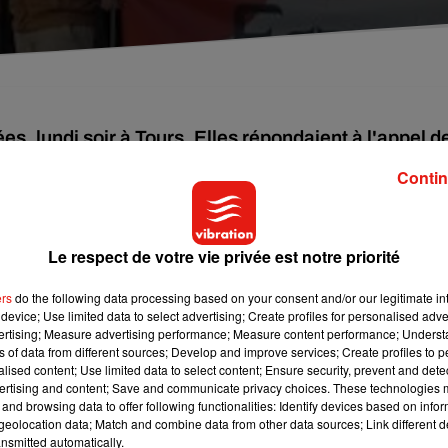
, lundi soir à Tours. Elles répondaient à l'appel d
dre-et-Loire, en hommage aux victimes de l'attentat
Contin
di, plus d’une centaine de personnes se sont rassemblées plac
Le respect de votre vie privée est notre priorité
ers
do the following data processing based on your consent and/or our legitimate int
device; Use limited data to select advertising; Create profiles for personalised adver
vertising; Measure advertising performance; Measure content performance; Unders
ns of data from different sources; Develop and improve services; Create profiles to 
alised content; Use limited data to select content; Ensure security, prevent and detect
ertising and content; Save and communicate privacy choices. These technologies
and browsing data to offer following functionalities: Identify devices based on infor
eolocation data; Match and combine data from other data sources; Link different de
nsmitted automatically.