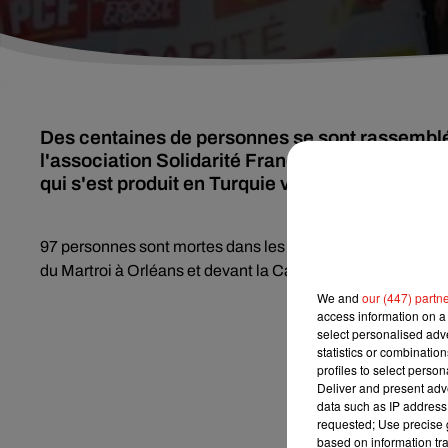
Des centaines de personnes se sont rassemblées
l'association Solidarité France-Kurdistan d'In
qui s'est produit en Turquie vendredi.
97 personnes sont mortes dans les explosions. Déjà same
du Martroi à Orléans et devant la Cathédrale.
We and
our (447) partn
access information on a 
select personalised ad
statistics or combinatio
profiles to select person
Deliver and present adv
data such as IP address 
requested; Use precise g
based on information tra