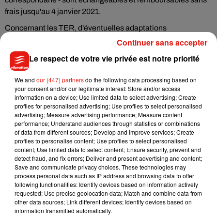
frais jusqu'au 4 janvier 2021.
Concernant les TER, d'éventuelles adaptations
interviendront "au fil des prochains jours" en concertation
Continuer sans accepter
avec les régions, selon la SNCF.
Le respect de votre vie privée est notre priorité
Les horaires des trains du quotidien circulant le lendemain
seront affichés au plus tard à 17h00 sur l'application
We and
our (447) partners
do the following data processing based on
your consent and/or our legitimate interest: Store and/or access
L'Assistant SNCF et tous les autres canaux d'information
information on a device; Use limited data to select advertising; Create
habituels, a promis la compagnie.
profiles for personalised advertising; Use profiles to select personalised
advertising; Measure advertising performance; Measure content
Du côté des trains internationaux, l'offre des Thalys - vers le
performance; Understand audiences through statistics or combinations
Benelux - a été réduite à 30% de la normale lundi, en
of data from different sources; Develop and improve services; Create
profiles to personalise content; Use profiles to select personalised
attendant un nouvel allègement ces prochains jours. Seuls
content; Use limited data to select content; Ensure security, prevent and
15% des Eurostar - vers Londres - circulent.
detect fraud, and fix errors; Deliver and present advertising and content;
Save and communicate privacy choices. These technologies may
(Avec AFP)
process personal data such as IP address and browsing data to offer
following functionalities: Identify devices based on information actively
requested; Use precise geolocation data; Match and combine data from
other data sources; Link different devices; Identify devices based on
information transmitted automatically.