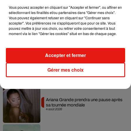
Musique
Vous pouvez accepter en cliquant sur "Accepter et fermer", ou affiner en
sélectionnant les finalités et/ou partenaires dans "Gérer mes choix".
Vous pouvez également refuser en cliquant sur "Continuer sans
Benny Blanco invite Selena Gomez et
accepter". Vos préférences ne s'appliqueront que pour ce site. Vous
Becky G sur son nouveau single
pouvez mettre à jour vos choix, ou retirer votre consentement à tout
5 août 2026
moment via le lien "Gérer les cookies" situé en bas de chaque page.
Accepter et fermer
Tiny Desk invite Charlie Puth pour une
live session solaire
Gérer mes choix
4 août 2026
Ariana Grande prendra une pause après
sa tournée mondiale
4 août 2026