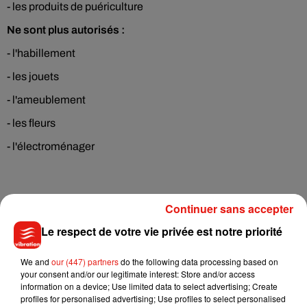
- les produits de puériculture
Ne sont plus autorisés :
- l'habillement
- les jouets
- l'ameublement
- les fleurs
- l'électroménager
Le gouvernement a laissé une "tolérance" jusqu'à mercredi
Continuer sans accepter
pour que les grandes surfaces mettent cette mesure en
Le respect de votre vie privée est notre priorité
œuvre.
We and
our (447) partners
do the following data processing based on
Une jauge de capacité d'accueil est également mise en
your consent and/or our legitimate interest: Store and/or access
place, contraignant les établissements concernés à ne pas
information on a device; Use limited data to select advertising; Create
profiles for personalised advertising; Use profiles to select personalised
pouvoir "accueillir un nombre de clients supérieur à celui