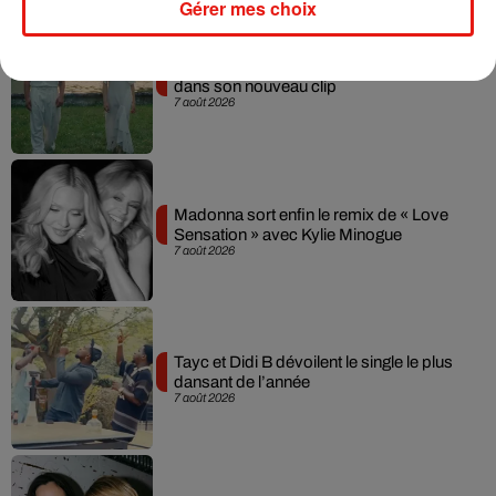
Gérer mes choix
Julien Lieb s’essaye à la vie de chatelain
dans son nouveau clip
7 août 2026
Madonna sort enfin le remix de « Love
Sensation » avec Kylie Minogue
7 août 2026
Tayc et Didi B dévoilent le single le plus
dansant de l’année
7 août 2026