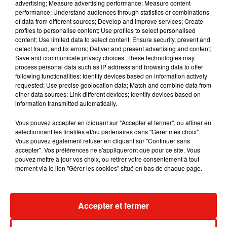
advertising; Measure advertising performance; Measure content
permettant de réserver à chacun une surface de 4 m2". La
performance; Understand audiences through statistics or combinations
capacité maximale d'accueil doit être "affichée et visible
of data from different sources; Develop and improve services; Create
profiles to personalise content; Use profiles to select personalised
depuis l'extérieur" des magasins.
content; Use limited data to select content; Ensure security, prevent and
detect fraud, and fix errors; Deliver and present advertising and content;
Les activités à domicile sont, en outre autorisées à la
Save and communicate privacy choices. These technologies may
process personal data such as IP address and browsing data to offer
condition qu'elles le soient également "si elles étaient
following functionalities: Identify devices based on information actively
exercées en établissement recevant du public". Cela exclut
requested; Use precise geolocation data; Match and combine data from
notamment les coiffeurs à domicile, comme l'avait annoncé
other data sources; Link different devices; Identify devices based on
information transmitted automatically.
lundi le ministre de l'Economie Bruno Le Maire. Il avait
précisé qu'un point serait fait "dans 15 jours et puis, surtout, à
Vous pouvez accepter en cliquant sur "Accepter et fermer", ou affiner en
l'échéance du 1er décembre fixée comme la fin de ce
sélectionnant les finalités et/ou partenaires dans "Gérer mes choix".
Vous pouvez également refuser en cliquant sur "Continuer sans
confinement".
accepter". Vos préférences ne s'appliqueront que pour ce site. Vous
pouvez mettre à jour vos choix, ou retirer votre consentement à tout
moment via le lien "Gérer les cookies" situé en bas de chaque page.
(Avec AFP)
Accepter et fermer
Musique