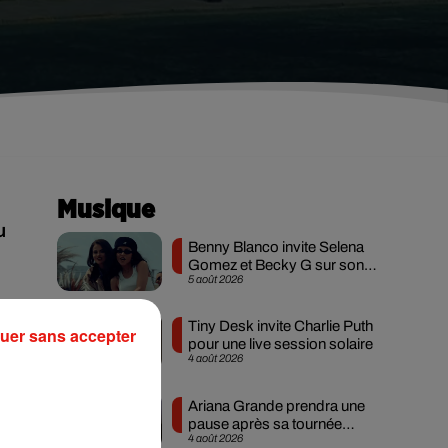
Musique
u
Benny Blanco invite Selena
Gomez et Becky G sur son
5 août 2026
nouveau single
e
Tiny Desk invite Charlie Puth
uer sans accepter
pour une live session solaire
4 août 2026
Ariana Grande prendra une
,
pause après sa tournée
la
4 août 2026
mondiale