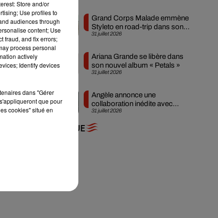
erest: Store and/or
tising; Use profiles to
Grand Corps Malade emmène
tand audiences through
Styleto en road-trip dans son
personalise content; Use
31 juillet 2026
nouveau clip
 fraud, and fix errors;
 may process personal
mation actively
Ariana Grande se libère dans
vices; Identify devices
son nouvel album « Petals »
31 juillet 2026
t
rtenaires dans "Gérer
Angèle annonce une
s'appliqueront que pour
collaboration inédite avec
les cookies" situé en
31 juillet 2026
Amelie Lens
+ DE MUSIQUE