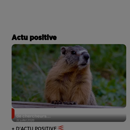
Actu positive
Des marmottes sur OnlyFans : la drôle d’initiative
de chercheurs...
31 juillet 2026
+ D'ACTU POSITIVE