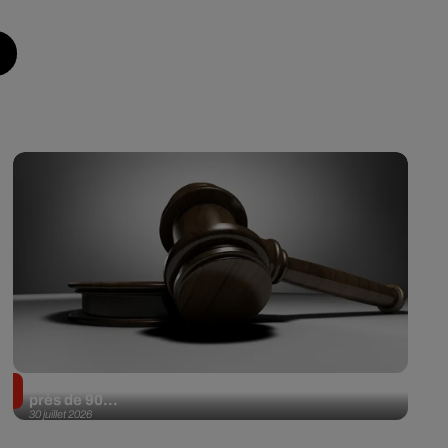
Il achète une veste 3 dollars en friperie et la revend
près de 90...
30 juillet 2026