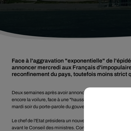
Face à l'aggravation "exponentielle" de l'épidé
annoncer mercredi aux Français d'impopulaires 
reconfinement du pays, toutefois moins strict 
Deux semaines après avoir annoncé le couvre-feu pour 46
encore la voilure, face à une "hausse exponentielle, dans 
mardi soir du porte-parole du gouvernement Gabriel Attal.
Le chef de l'Etat présidera un nouveau Conseil de défense
avant le Conseil des ministres. Conjectures et rumeurs d