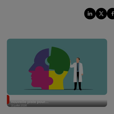
Alzheimer : des chercheurs japonais ouvrent une
nouvelle piste pour...
31 juillet 2026