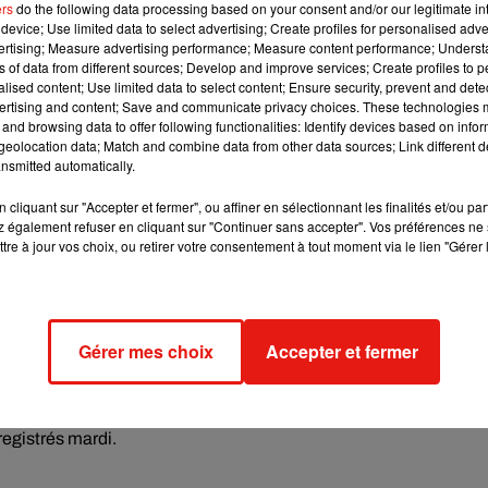
ers
do the following data processing based on your consent and/or our legitimate int
prévenu un conseiller ministériel.
device; Use limited data to select advertising; Create profiles for personalised adver
vertising; Measure advertising performance; Measure content performance; Unders
efois plus souple que celui de mars puisque les écoles et des
ns of data from different sources; Develop and improve services; Create profiles to 
alised content; Use limited data to select content; Ensure security, prevent and detect
en Irlande.
ertising and content; Save and communicate privacy choices. These technologies
and browsing data to offer following functionalities: Identify devices based on infor
l de quatre semaines, selon les informations de
Franceinfo
.
eolocation data; Match and combine data from other data sources; Link different de
nsmitted automatically.
ment du couvre-feu, qui touche actuellement 54 départements e
cliquant sur "Accepter et fermer", ou affiner en sélectionnant les finalités et/ou pa
Le sentiment qu'on a, c'est plutôt qu'on va vers un confinement,
 également refuser en cliquant sur "Continuer sans accepter". Vos préférences ne 
 essaie de trouver les moyens de préserver les écoles, les
tre à jour vos choix, ou retirer votre consentement à tout moment via le lien "Gérer 
nomique pour éviter une catastrophe", a résumé François Baroin,
de la réunion.
Gérer mes choix
Accepter et fermer
services de réanimation: le nombre de patients en réanimation
 disponibles dans toute la France, où l'épidémie a déjà fait plus de
registrés mardi.