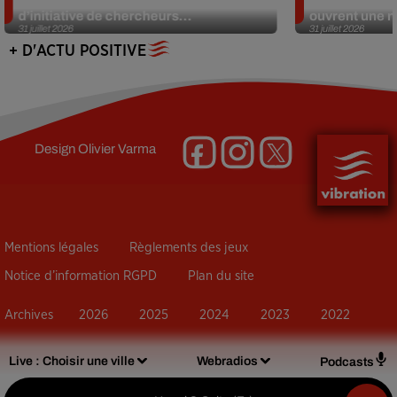
d’initiative de chercheurs...
ouvrent une no
31 juillet 2026
31 juillet 2026
+ D'ACTU POSITIVE
Design
Olivier Varma
Mentions légales
Règlements des jeux
Notice d’information RGPD
Plan du site
Archives
2026
2025
2024
2023
2022
Live :
Choisir une ville
Webradios
Podcasts