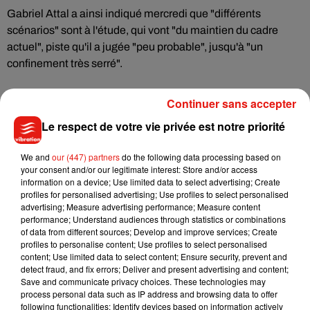
Gabriel Attal a ainsi indiqué mercredi que "différents
scénarios" sont à l'étude, qui vont "du maintien du cadre
actuel", piste qu'il a jugée "peu probable", jusqu'à "un
confinement très serré".
Il a défini jeudi celui-ci comme "un confinement qui a
des
Continuer sans accepter
effets suffisamment rapides et efficaces pour freiner
Le respect de votre vie privée est notre priorité
davantage la circulation
du virus".
We and
our (447) partners
do the following data processing based on
"On a systématiquement appris des différents confinements
your consent and/or our legitimate interest: Store and/or access
qu'on a eus en France, on en tire des enseignements à
information on a device; Use limited data to select advertising; Create
profiles for personalised advertising; Use profiles to select personalised
chaque fois", a-t-il confirmé. L'objectif est d'"avoir
l'équilibre
advertising; Measure advertising performance; Measure content
le plus juste entre un freinage de la circulation du virus et la
performance; Understand audiences through statistics or combinations
vie des Français
".
of data from different sources; Develop and improve services; Create
profiles to personalise content; Use profiles to select personalised
content; Use limited data to select content; Ensure security, prevent and
detect fraud, and fix errors; Deliver and present advertising and content;
Save and communicate privacy choices. These technologies may
process personal data such as IP address and browsing data to offer
following functionalities: Identify devices based on information actively